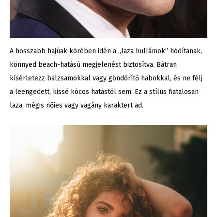
A hosszabb hajúak körében idén a „laza hullámok” hódítanak,
könnyed beach-hatású megjelenést biztosítva. Bátran
kísérletezz balzsamokkal vagy göndörítő habokkal, és ne félj
a leengedett, kissé kócos hatástól sem. Ez a stílus fiatalosan
laza, mégis nőies vagy vagány karaktert ad.