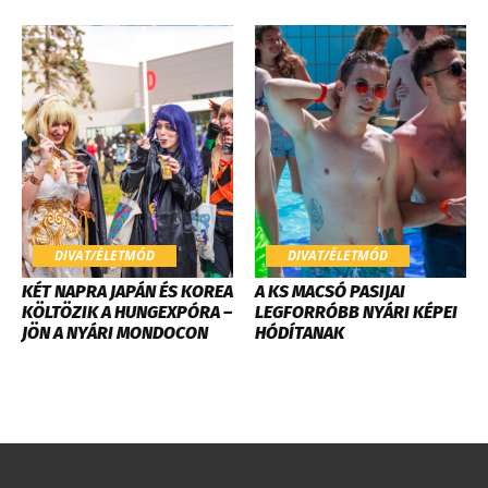
DIVAT/ÉLETMÓD
DIVAT/ÉLETMÓD
KÉT NAPRA JAPÁN ÉS KOREA
A KS MACSÓ PASIJAI
KÖLTÖZIK A HUNGEXPÓRA –
LEGFORRÓBB NYÁRI KÉPEI
JÖN A NYÁRI MONDOCON
HÓDÍTANAK