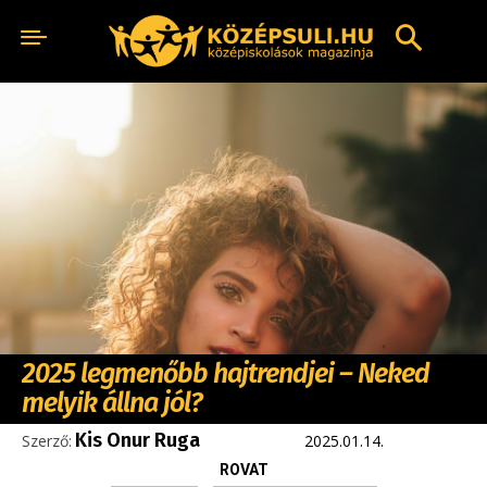
2025 legmenőbb hajtrendjei – Neked
melyik állna jól?
Kis Onur Ruga
Szerző:
2025.01.14.
ROVAT