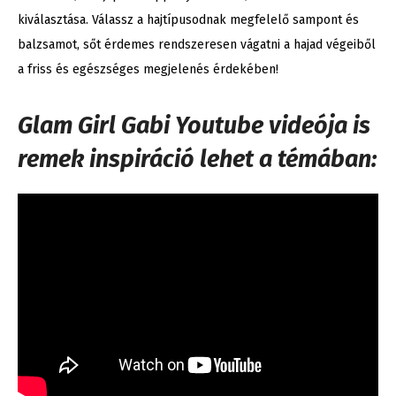
kiválasztása. Válassz a hajtípusodnak megfelelő sampont és
balzsamot, sőt érdemes rendszeresen vágatni a hajad végeiből
a friss és egészséges megjelenés érdekében!
Glam Girl Gabi Youtube videója is
remek inspiráció lehet a témában: