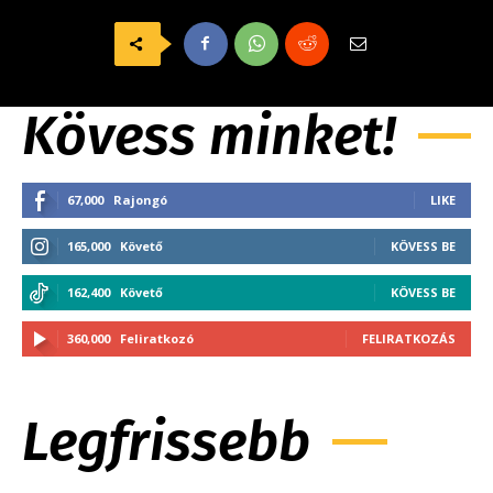
Kövess minket!
67,000
Rajongó
LIKE
165,000
Követő
KÖVESS BE
162,400
Követő
KÖVESS BE
360,000
Feliratkozó
FELIRATKOZÁS
Legfrissebb