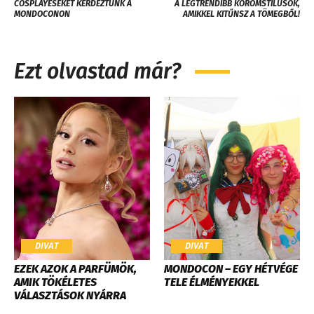
COSPLAYESEKET KÉRDEZTÜNK A
A LEGTRENDIBB KÖRÖMSTÍLUSOK,
MONDOCONON
AMIKKEL KITŰNSZ A TÖMEGBŐL!
Ezt olvastad már?
DIVAT
DIVAT
EZEK AZOK A PARFÜMÖK,
MONDOCON – EGY HÉTVÉGE
AMIK TÖKÉLETES
TELE ÉLMÉNYEKKEL
VÁLASZTÁSOK NYÁRRA