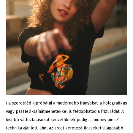
Ha szeretnéd kipróbálni a modernebb irányokat, a holografikus
vagy pasztell-színátmenetekkel is feldobhatod a frizurádat. A
kisebb változtatásokat kedvelőknek pedig a „money piece”
technika ajánlott, ahol az arcot keretező tincseket világosabb