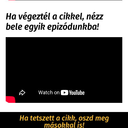
Ha végeztél a cikkel, nézz
bele egyik epizódunkba!
Ha tetszett a cikk, oszd meg
másokkal is!