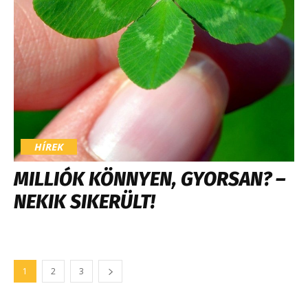
HÍREK
MILLIÓK KÖNNYEN, GYORSAN? –
NEKIK SIKERÜLT!
1
2
3