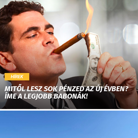
HÍREK
MITŐL LESZ SOK PÉNZED AZ ÚJ ÉVBEN?
ÍME A LEGJOBB BABONÁK!