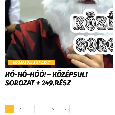
KÖZÉPSULI SOROZAT
HÓ-HÓ-HÓÓ! – KÖZÉPSULI
SOROZAT + 249.RÉSZ
...
1
2
3
153