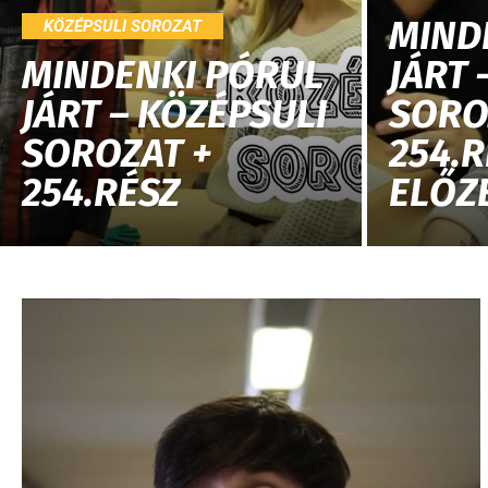
MIND
KÖZÉPSULI SOROZAT
MINDENKI PÓRUL
JÁRT 
JÁRT – KÖZÉPSULI
SORO
SOROZAT +
254.R
254.RÉSZ
ELŐZ