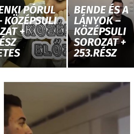
ENKI PÓRUL
BENDE ÉS A
– KÖZÉPSULI
LÁNYOK –
ZAT +
KÖZÉPSULI
ÉSZ
SOROZAT +
ETES
253.RÉSZ