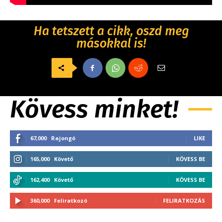
Ha tetszett a cikk, oszd meg
másokkal is!
Kövess minket!
67,000
Rajongó
LIKE
165,000
Követő
KÖVESS BE
162,400
Követő
KÖVESS BE
360,000
Feliratkozó
FELIRATKOZÁS