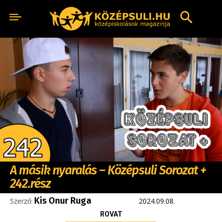
A másik nyaralás – Középsuli Sorozat +
242.rész
Kis Onur Ruga
Szerző:
2024.09.08.
ROVAT