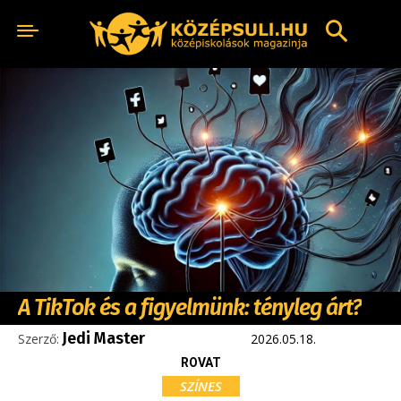
A TikTok és a figyelmünk: tényleg árt?
Jedi Master
Szerző:
2026.05.18.
ROVAT
SZÍNES