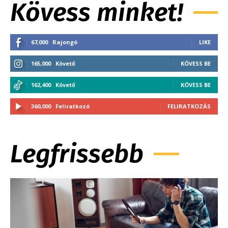
Kövess minket!
67,000
Rajongó
LIKE
165,000
Követő
KÖVESS BE
162,400
Követő
KÖVESS BE
360,000
Feliratkozó
FELIRATKOZÁS
Legfrissebb