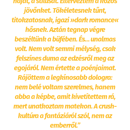
haját, a stílusát. Elterveztem a közös
jövőnket. Tökéletesnek tűnt,
titokzatosnak, igazi »dark romance«
hősnek. Aztán tegnap végre
beszéltünk a büfében. És… unalmas
volt. Nem volt semmi mélység, csak
felszínes duma az edzésről meg az
egojáról. Nem értette a poénjaimat.
Rájöttem a legkínosabb dologra:
nem belé voltam szerelmes, hanem
abba a képbe, amit kivetítettem rá,
mert unatkoztam matekon. A crush-
kultúra a fantáziáról szól, nem az
emberről.”