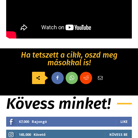
Ha tetszett a cikk, oszd meg
másokkal is!
Kövess minket!
67,000
Rajongó
LIKE
165,000
Követő
KÖVESS BE