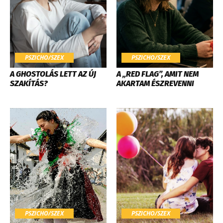
PSZICHO/SZEX
PSZICHO/SZEX
A GHOSTOLÁS LETT AZ ÚJ
A „RED FLAG”, AMIT NEM
SZAKÍTÁS?
AKARTAM ÉSZREVENNI
PSZICHO/SZEX
PSZICHO/SZEX