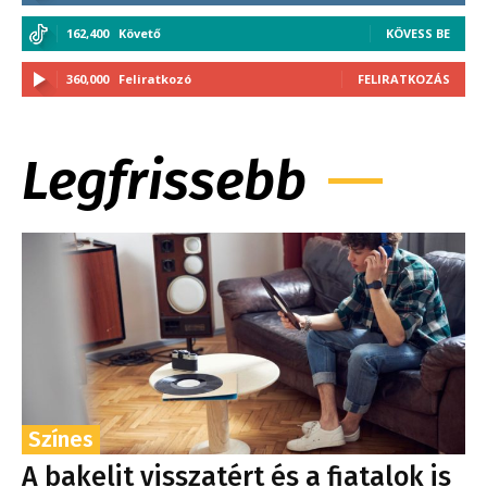
162,400
Követő
KÖVESS BE
360,000
Feliratkozó
FELIRATKOZÁS
Legfrissebb
Színes
A bakelit visszatért és a fiatalok is