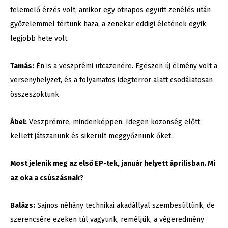
felemelő érzés volt, amikor egy ötnapos együtt zenélés után
győzelemmel tértünk haza, a zenekar eddigi életének egyik
legjobb hete volt.
Tamás:
Én is a veszprémi utcazenére. Egészen új élmény volt a
versenyhelyzet, és a folyamatos idegterror alatt csodálatosan
összeszoktunk.
Ábel:
Veszprémre, mindenképpen. Idegen közönség előtt
kellett játszanunk és sikerült meggyőznünk őket.
Most jelenik meg az első EP-tek, január helyett áprilisban. Mi
az oka a csúszásnak?
Balázs:
Sajnos néhány technikai akadállyal szembesültünk, de
szerencsére ezeken túl vagyunk, reméljük, a végeredmény