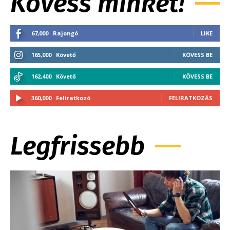
Kövess minket!
67,000
Rajongó
LIKE
165,000
Követő
KÖVESS BE
162,400
Követő
KÖVESS BE
360,000
Feliratkozó
FELIRATKOZÁS
Legfrissebb