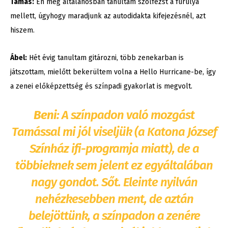
Tamás:
Én még általánosban tanultam szolfézst a furulya
mellett, úgyhogy maradjunk az autodidakta kifejezésnél, azt
hiszem.
Ábel:
Hét évig tanultam gitározni, több zenekarban is
játszottam, mielőtt bekerültem volna a Hello Hurricane-be, így
a zenei előképzettség és színpadi gyakorlat is megvolt.
Beni:
A színpadon való mozgást
Tamással mi jól viseljük (a Katona József
Színház ifi-programja miatt), de a
többieknek sem jelent ez egyáltalában
nagy gondot. Sőt. Eleinte nyilván
nehézkesebben ment, de aztán
belejöttünk, a színpadon a zenére