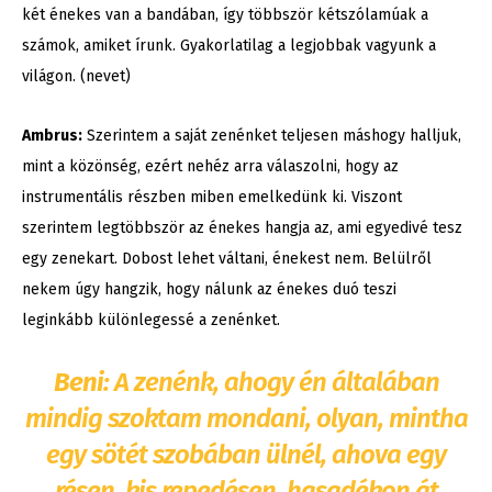
két énekes van a bandában, így többször kétszólamúak a
számok, amiket írunk. Gyakorlatilag a legjobbak vagyunk a
világon. (nevet)
Ambrus:
Szerintem a saját zenénket teljesen máshogy halljuk,
mint a közönség, ezért nehéz arra válaszolni, hogy az
instrumentális részben miben emelkedünk ki. Viszont
szerintem legtöbbször az énekes hangja az, ami egyedivé tesz
egy zenekart. Dobost lehet váltani, énekest nem. Belülről
nekem úgy hangzik, hogy nálunk az énekes duó teszi
leginkább különlegessé a zenénket.
Beni:
A zenénk, ahogy én általában
mindig szoktam mondani, olyan, mintha
egy sötét szobában ülnél, ahova egy
résen, kis repedésen, hasadékon át