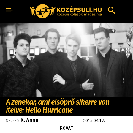
A zenekar, ami elsöprő sikerre van
ítélve: Hello Hurricane
K. Anna
Szerző:
2015.04.17.
ROVAT