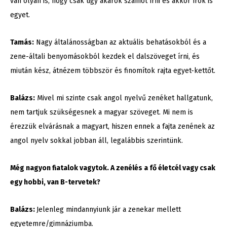
van olyan is, hogy csak úgy akarok számot írni és akkor írok is
egyet.
Tamás:
Nagy általánosságban az aktuális behatásokból és a
zene-általi benyomásokból kezdek el dalszöveget írni, és
miután kész, átnézem többször és finomítok rajta egyet-kettőt.
Balázs:
Mivel mi szinte csak angol nyelvű zenéket hallgatunk,
nem tartjuk szükségesnek a magyar szöveget. Mi nem is
érezzük elvárásnak a magyart, hiszen ennek a fajta zenének az
angol nyelv sokkal jobban áll, legalábbis szerintünk.
Még nagyon fiatalok vagytok. A zenélés a fő életcél vagy csak
egy hobbi, van B-tervetek?
Balázs:
Jelenleg mindannyiunk jár a zenekar mellett
egyetemre/gimnáziumba.