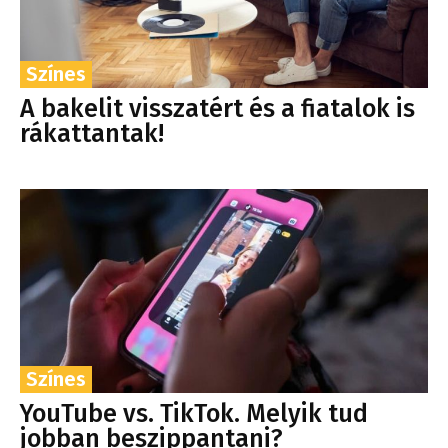
Színes
A bakelit visszatért és a fiatalok is
rákattantak!
Színes
YouTube vs. TikTok. Melyik tud
jobban beszippantani?