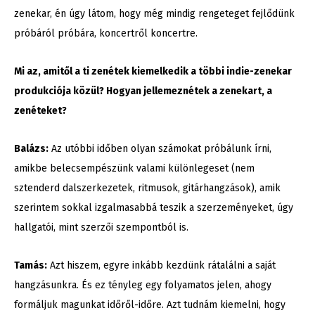
zenekar, én úgy látom, hogy még mindig rengeteget fejlődünk
próbáról próbára, koncertről koncertre.
Mi az, amitől a ti zenétek kiemelkedik a többi indie-zenekar
produkciója
közül? Hogyan jellemeznétek a zenekart, a
zenéteket?
Balázs:
Az utóbbi időben olyan számokat próbálunk írni,
amikbe belecsempészünk valami különlegeset (nem
sztenderd dalszerkezetek, ritmusok, gitárhangzások), amik
szerintem sokkal izgalmasabbá teszik a szerzeményeket, úgy
hallgatói, mint szerzői szempontból is.
Tamás:
Azt hiszem, egyre inkább kezdünk rátalálni a saját
hangzásunkra. És ez tényleg egy folyamatos jelen, ahogy
formáljuk magunkat időről-időre. Azt tudnám kiemelni, hogy