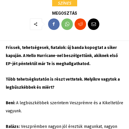
SZÍNES
MEGOSZTÁS
Frissek, tehetségesek, fiatalok: új banda kopogtat a siker
kapuján. A Hello Hurricane-nel beszélgettünk, akiknek első
EP-jét péntektől már Te is meghallgathatod.
Több tehetségkutatón is részt vettetek. Melyikre vagytok a
legbüszkébbek és miért?
Beni:
A legbüszkébbek szerintem Veszprémre és a Kikeltetőre
vagyunk.
Balázs:
Veszprémben nagyon jól éreztük magunkat, nagyon