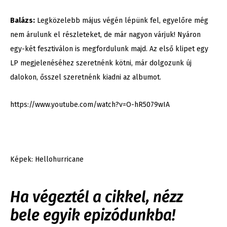
Balázs:
Legközelebb május végén lépünk fel, egyelőre még
nem árulunk el részleteket, de már nagyon várjuk! Nyáron
egy-két fesztiválon is megfordulunk majd. Az első klipet egy
LP megjelenéséhez szeretnénk kötni, már dolgozunk új
dalokon, ősszel szeretnénk kiadni az albumot.
https://www.youtube.com/watch?v=O-hR5079wIA
Képek: Hellohurricane
Ha végeztél a cikkel, nézz
bele egyik epizódunkba!