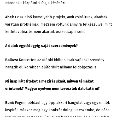
mindenkit kárpótolni fog a késésért.
Ábel:
Ez az első komolyabb projekt, amit csináltunk, akadtak
váratlan problémák, mégsem voltunk annyira felkészülve, mint
kellett volna, és nem akartuk összecsapni sem.
A dalok egytől egyig saját szerzemények?
Balázs:
Koncerten az utóbbi időben csak saját szerzemény
hangzik el, korábban előfordult néhány feldolgozás is.
Mi inspirált titeket a megírásuknál, milyen témákat
érintenek? Magyar nyelven nem terveztek dalokat írni?
Beni:
Engem például egy épp akkori hangulat vagy egy emlék
inspirál, máskor meg egy konkrét dolog jut eszembe, de néha