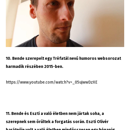
10. Bende szerepelt egy Tréfatál nevű humoros websorozat
harmadik részében 2015-ben.
https://www.youtube.com/watch?v=_05ujwwDzXE
11. Bende és Eszti a való életben nem jártak soha, a
szerepnek sem örültek a forgatás során. Eszti Olivér
barátnője volt a való életben mindösszesen egy hónapig.