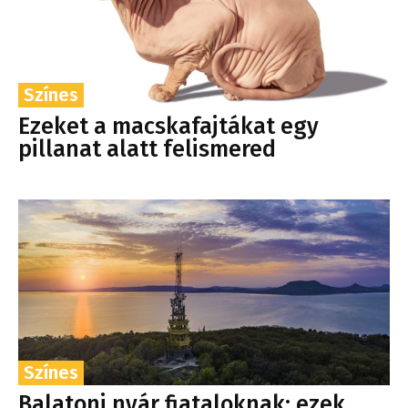
Színes
Ezeket a macskafajtákat egy
pillanat alatt felismered
Színes
Balatoni nyár fiataloknak: ezek