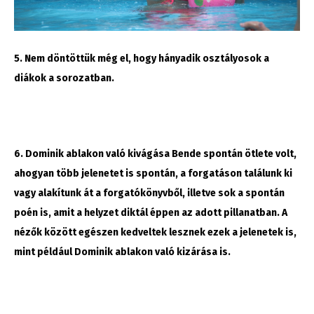
5. Nem döntöttük még el, hogy hányadik osztályosok a
diákok a sorozatban.
6. Dominik ablakon való kivágása Bende spontán ötlete volt,
ahogyan több jelenetet is spontán, a forgatáson találunk ki
vagy alakítunk át a forgatókönyvből, illetve sok a spontán
poén is, amit a helyzet diktál éppen az adott pillanatban. A
nézők között egészen kedveltek lesznek ezek a jelenetek is,
mint például Dominik ablakon való kizárása is.