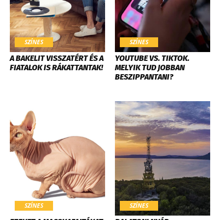
SZÍNES
SZÍNES
A BAKELIT VISSZATÉRT ÉS A
YOUTUBE VS. TIKTOK.
FIATALOK IS RÁKATTANTAK!
MELYIK TUD JOBBAN
BESZIPPANTANI?
SZÍNES
SZÍNES