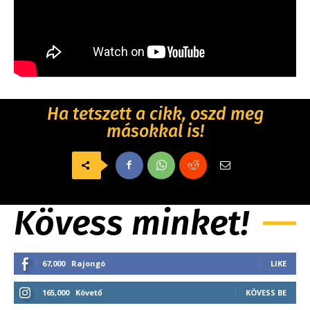
Ha tetszett a cikk, oszd meg
másokkal is!
Kövess minket!
67,000
Rajongó
LIKE
165,000
Követő
KÖVESS BE