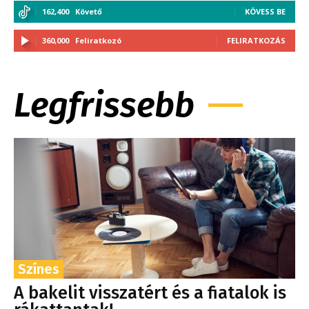
162,400
Követő
KÖVESS BE
360,000
Feliratkozó
FELIRATKOZÁS
Legfrissebb
Színes
A bakelit visszatért és a fiatalok is