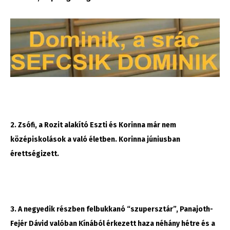
2. Zsófi, a Rozit alakító Eszti és Korinna már nem
középiskolások a való életben. Korinna júniusban
érettségizett.
3. A negyedik részben felbukkanó “szupersztár”, Panajoth-
Fejér Dávid valóban Kínából érkezett haza néhány hétre és a