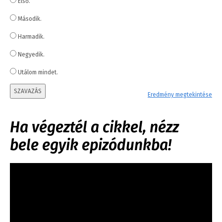
Első.
Második.
Harmadik.
Negyedik.
Utálom mindet.
SZAVAZÁS
Eredmény megtekintése
Ha végeztél a cikkel, nézz
bele egyik epizódunkba!