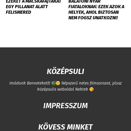
EZEKET A MACSKAFAJTÁKAT
BALATONI NYÁR
EGY PILLANAT ALATT
FIATALOKNAK: EZEK AZOK A
FELISMERED
HELYEK, AHOL BIZTOSAN
NEM FOGSZ UNATKOZNI!
KÖZÉPSULI
Imádunk Benneteket!!!
Népszerű netes filmsorozat, plusz
középsulis weboldal Nektek
IMPRESSZUM
KÖVESS MINKET