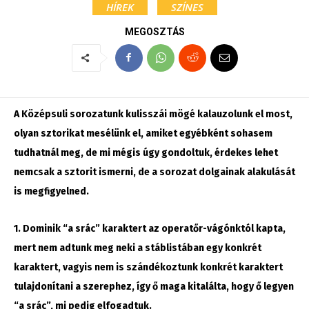
HÍREK
SZÍNES
MEGOSZTÁS
A Középsuli sorozatunk kulisszái mögé kalauzolunk el most,
olyan sztorikat mesélünk el, amiket egyébként sohasem
tudhatnál meg, de mi mégis úgy gondoltuk, érdekes lehet
nemcsak a sztorit ismerni, de a sorozat dolgainak alakulását
is megfigyelned.
1. Dominik “a srác” karaktert az operatőr-vágónktól kapta,
mert nem adtunk meg neki a stáblistában egy konkrét
karaktert, vagyis nem is szándékoztunk konkrét karaktert
tulajdonítani a szerephez, így ő maga kitalálta, ho
gy ő legyen
“a srác”, mi pedi
g elfogadtuk.