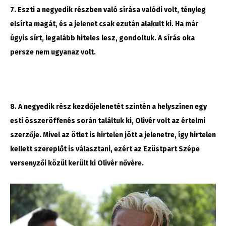
7. Eszti a negyedik részben való sírása valódi volt, tényleg
elsírta magát, és a jelenet csak ezután alakult ki. Ha már
úgyis sírt, legalább hiteles lesz, gondoltuk. A sírás oka
persze nem ugyanaz volt.
8. A negyedik rész kezdőjelenetét szintén a helyszínen egy
esti összeröffenés során találtuk ki, Olivér volt az értelmi
szerzője. Mivel az ötlet is hirtelen jött a jelenetre, így hirtelen
kellett szereplőt is választani, ezért az Ezüstpart Szépe
versenyzői közül került ki Olivér nővére.