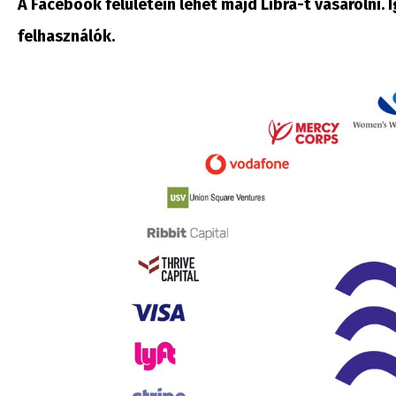
A Facebook felületein lehet majd Libra-t vásárolni.
felhasználók.