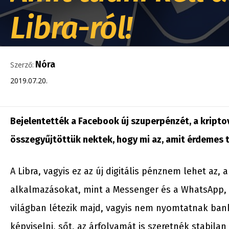
Libra-ról!
Nóra
Szerző:
2019.07.20.
Bejelentették a Facebook új szuperpénzét, a kripto
összegyűjtöttük nektek, hogy mi az, amit érdemes t
A Libra, vagyis ez az új digitális pénznem lehet az
alkalmazásokat, mint a Messenger és a WhatsApp, ö
világban létezik majd, vagyis nem nyomtatnak ban
képviselni, sőt, az árfolyamát is szeretnék stabilan