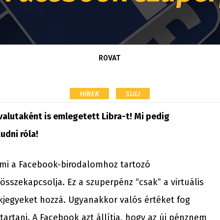
ROVAT
HÍREK
SULI
valutaként is emlegetett Libra-t! Mi pedig
udni róla!
, ami a Facebook-birodalomhoz tartozó
sszekapcsolja. Ez a szuperpénz “csak” a virtuális
kjegyeket hozzá. Ugyanakkor valós értéket fog
 tartani. A Facebook azt állítja, hogy az új pénznem