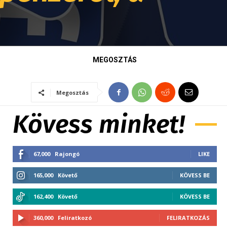
MEGOSZTÁS
Megosztás
Kövess minket!
67,000
Rajongó
LIKE
165,000
Követő
KÖVESS BE
162,400
Követő
KÖVESS BE
360,000
Feliratkozó
FELIRATKOZÁS