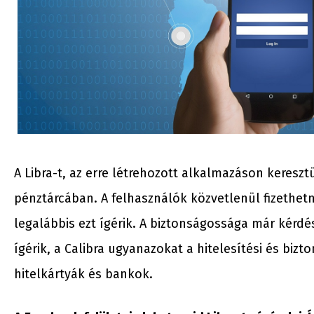
A Libra-t, az erre létrehozott alkalmazáson keresztü
pénztárcában. A felhasználók közvetlenül fizethe
legalábbis ezt ígérik. A biztonságossága már kérdés
ígérik, a Calibra ugyanazokat a hitelesítési és biz
hitelkártyák és bankok.