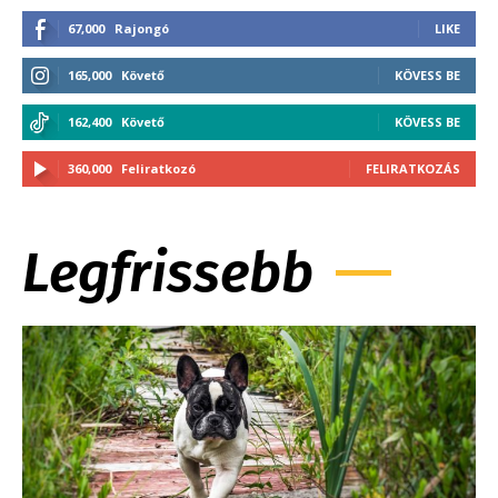
67,000
Rajongó
LIKE
165,000
Követő
KÖVESS BE
162,400
Követő
KÖVESS BE
360,000
Feliratkozó
FELIRATKOZÁS
Legfrissebb