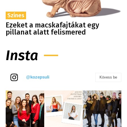
Színes
Ezeket a macskafajtákat egy
pillanat alatt felismered
Insta
@kozepsuli
Kövess be