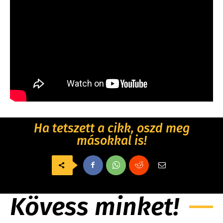
Ha tetszett a cikk, oszd meg
másokkal is!
Kövess minket!