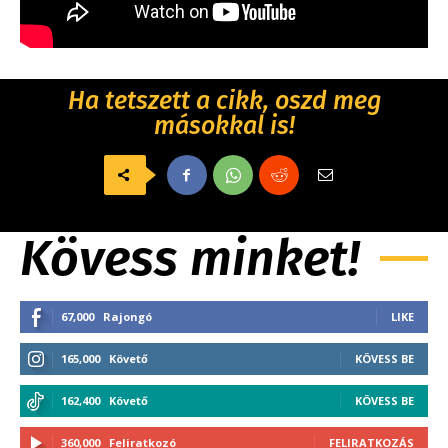
Ha tetszett a cikk, oszd meg
másokkal is!
Kövess minket!
67,000
Rajongó
LIKE
165,000
Követő
KÖVESS BE
162,400
Követő
KÖVESS BE
360,000
Feliratkozó
FELIRATKOZÁS