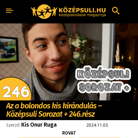
Az a bolondos kis kirándulás –
Középsuli Sorozat + 246.rész
Kis Onur Ruga
Szerző:
2024.11.03.
ROVAT