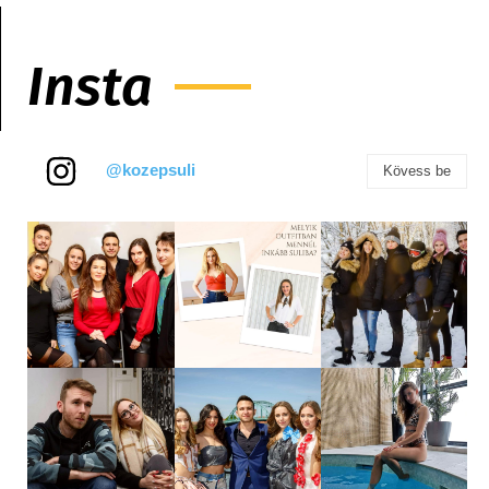
Insta
@kozepsuli
Kövess be