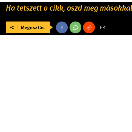
Ha tetszett a cikk, oszd meg másokkal 
Megosztás