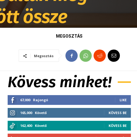
ött össze
MEGOSZTÁS
Megosztás
Kövess minket!
67,000
Rajongó
LIKE
165,000
Követő
KÖVESS BE
162,400
Követő
KÖVESS BE