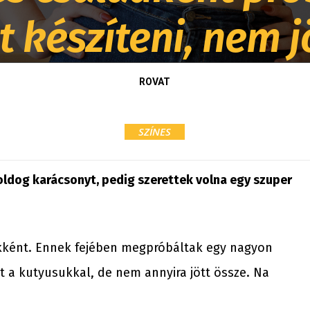
 készíteni, nem j
ROVAT
SZÍNES
oldog karácsonyt, pedig szerettek volna egy szuper
akként. Ennek fejében megpróbáltak egy nagyon
t a kutyusukkal, de nem annyira jött össze. Na