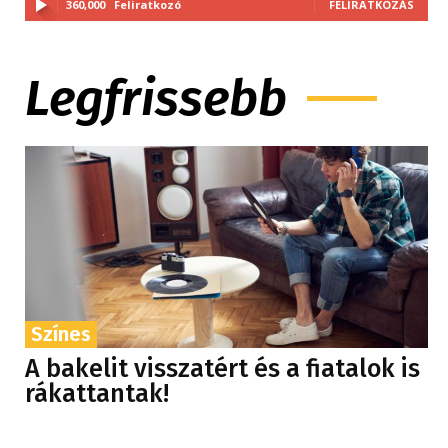
360,000
Feliratkozó
FELIRATKOZÁS
Legfrissebb
Színes
A bakelit visszatért és a fiatalok is
rákattantak!