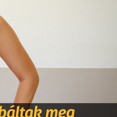
óbáltak meg