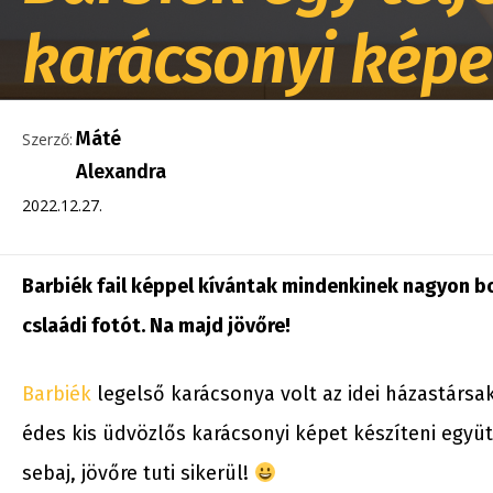
karácsonyi képet
Máté
Szerző:
Alexandra
2022.12.27.
Barbiék fail képpel kívántak mindenkinek nagyon b
cslaádi fotót. Na majd jövőre!
Barbiék
legelső karácsonya volt az idei házastárs
édes kis üdvözlős karácsonyi képet készíteni együt
sebaj, jövőre tuti sikerül!