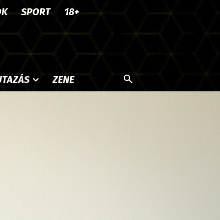
OK
SPORT
18+
UTAZÁS
ZENE