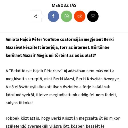
MEGOSZTÁS
Amióta Hajdú Péter YouTube csatornáján megjelent Berki
Mazsival készített interjúja, forr az internet. Börtönbe
kerülhet Mazsi? Mégis mi történt az adás alatt?
A “Beköltözve Hajdú Péterhez” új adásában nem más volt a
meghívott szereplő, mint Berki Mazsi, Berki Krisztián özvegye.
A nő először nyilatkozott ilyen őszintén a férje halálának
körülményeiről, illetve megtudhattunk eddig fel nem fedett,
súlyos titkokat.
Többek közt azt is, hogy Berki Krisztián megcsalta őt és mikor
születendő gyermekük világra jött, közben beszélt le