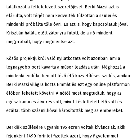
találkozót a feltételezett szeretőjével. Berki Mazsi azt is
elárulta, volt férjét nem kedvelték túlzottan a szülei és
mindenki próbálta tőle óvni. És azt is, hogy kapcsolatuk jóval
Krisztián halála előtt zátonyra futott, de a nő mindent
megpróbált, hogy megmentse azt.
Közös projektjükről való nyilatkozata volt azonban, ami a
legnagyobb port kavarta a műsor leadása után. Méghozzá a
mindenki emlékeiben ott lévő élő közvetítéses szülés, amikor
Berki Mazsi világra hozta Emmát és ezt egy online platformon
élőben lehetett követni. A nőtől most megtudtuk, hogy az
egész kamu és átverés volt, mivel késleltetett élő volt és
ezáltal több százmillióval károsították meg az embereket.
Berkiék szülésére ugyanis 195 ezren voltak kíváncsiak, akik
fejenként 1490 forintot fizettek azért, hogy figyelemmel