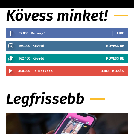
Kövess minket!
67,000
Rajongó
LIKE
165,000
Követő
KÖVESS BE
162,400
Követő
KÖVESS BE
360,000
Feliratkozó
FELIRATKOZÁS
Legfrissebb