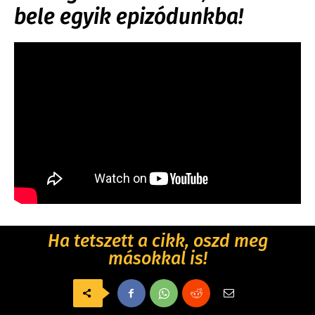
bele egyik epizódunkba!
Ha tetszett a cikk, oszd meg
másokkal is!