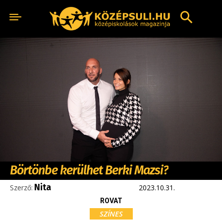
Börtönbe kerülhet Berki Mazsi?
Nita
Szerző:
2023.10.31.
ROVAT
SZÍNES