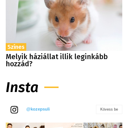
Színes
Melyik háziállat illik leginkább
hozzád?
Insta
@kozepsuli
Kövess be