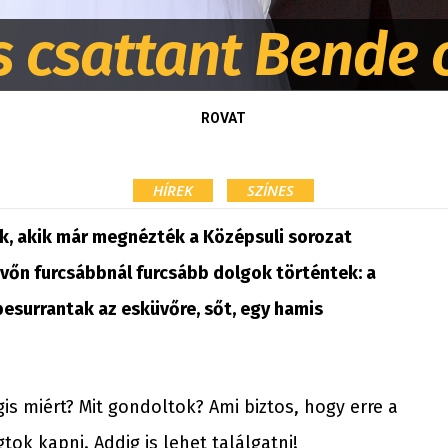
cs csattant Bende 
ROVAT
HÍREK
SZÍNES
, akik már megnézték a Középsuli sorozat
vőn furcsábbnál furcsább dolgok történtek: a
esurrantak az esküvőre, sőt, egy hamis
is miért? Mit gondoltok? Ami biztos, hogy erre a
ok kapni. Addig is lehet találgatni!