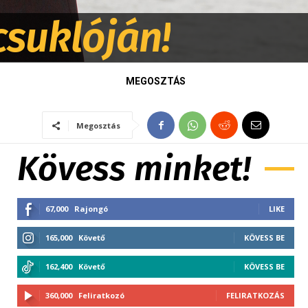
csuklóján!
MEGOSZTÁS
Megosztás
Kövess minket!
67,000
Rajongó
LIKE
165,000
Követő
KÖVESS BE
162,400
Követő
KÖVESS BE
360,000
Feliratkozó
FELIRATKOZÁS