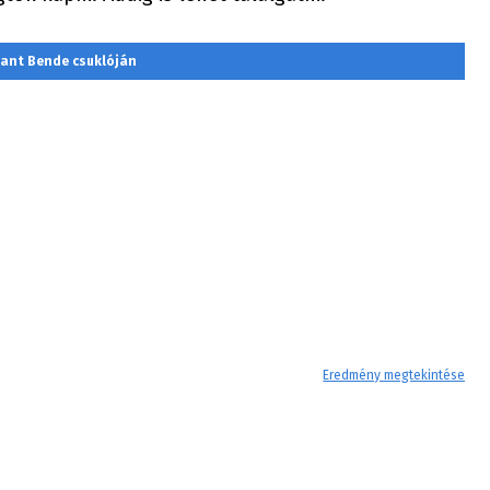
ttant Bende csuklóján
Eredmény megtekintése