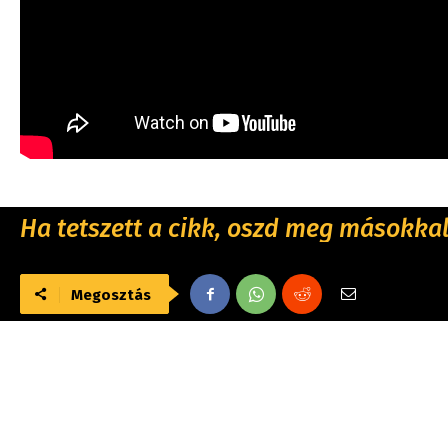
Ha tetszett a cikk, oszd meg másokkal 
Megosztás