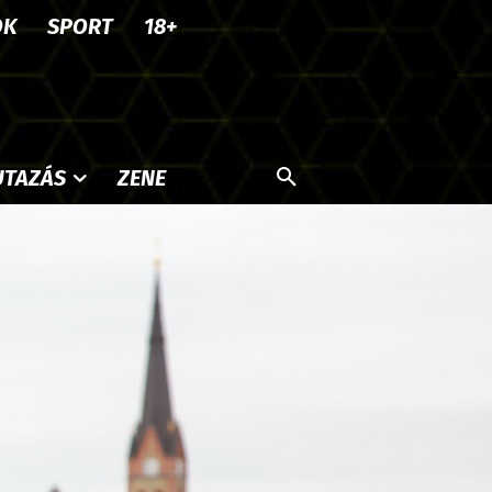
OK
SPORT
18+
UTAZÁS
ZENE