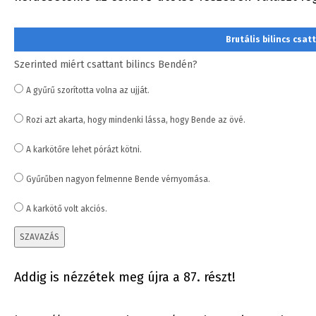
Brutális bilincs csa
Szerinted miért csattant bilincs Bendén?
A gyűrű szorította volna az ujját.
Rozi azt akarta, hogy mindenki lássa, hogy Bende az övé.
A karkötőre lehet pórázt kötni.
Gyűrűben nagyon felmenne Bende vérnyomása.
A karkötő volt akciós.
SZAVAZÁS
Addig is nézzétek meg újra a 87. részt!