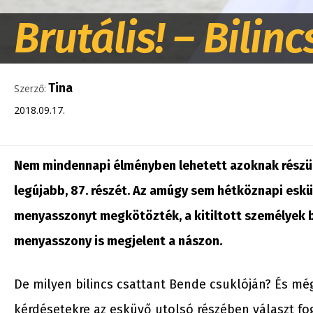
Brutális! – Bilin
Tina
Szerző:
2018.09.17.
Nem mindennapi élményben lehetett azoknak részük
legújabb, 87. részét. Az amúgy sem hétköznapi eskü
menyasszonyt megkötözték, a kitiltott személyek b
menyasszony is megjelent a nászon.
De milyen bilincs csattant Bende csuklóján? És még
kérdésetekre az esküvő utolsó részében választ fogt