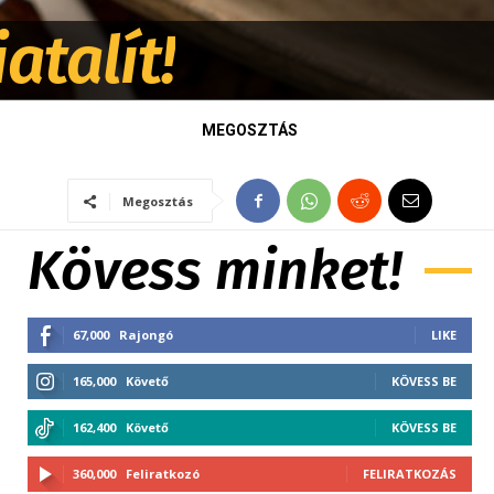
atalít!
MEGOSZTÁS
Megosztás
Kövess minket!
67,000
Rajongó
LIKE
165,000
Követő
KÖVESS BE
162,400
Követő
KÖVESS BE
360,000
Feliratkozó
FELIRATKOZÁS