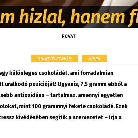
m hizlal, hanem fi
ROVAT
DIVAT/ÉLETMÓD
HÍREK
egy különleges csokoládét, ami forradalmian
lt uralkodó pozícióját! Ugyanis, 7,5 gramm ebből a
ősebb antioxidáns – tartalmaz, amennyi egyetlen
enolokat, mint 100 grammnyi fekete csokoládé. Ezek
ressz kivédésében segítik a szervezetet – írja a