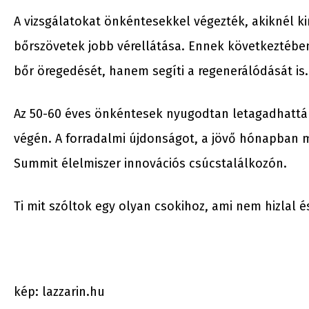
A vizsgálatokat önkéntesekkel végezték, akiknél k
bőrszövetek jobb vérellátása. Ennek következtébe
bőr öregedését, hanem segíti a regenerálódását is.
Az 50-60 éves önkéntesek nyugodtan letagadhatták
végén. A forradalmi újdonságot, a jövő hónapban 
Summit élelmiszer innovációs csúcstalálkozón.
Ti mit szóltok egy olyan csokihoz, ami nem hizlal és
kép: lazzarin.hu