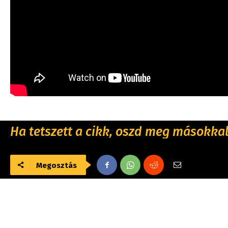
Ha tetszett a cikk, oszd meg másokkal 
Megosztás