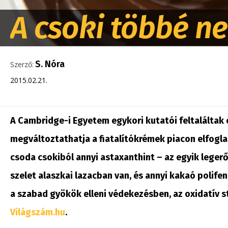
A csoki többé ne
S. Nóra
Szerző:
2015.02.21.
A Cambridge-i Egyetem egykori kutatói feltaláltak 
megváltoztathatja a fiatalítókrémek piacon elfogla
csoda csokiból annyi astaxanthint – az egyik leger
szelet alaszkai lazacban van, és annyi kakaó polif
a szabad gyökök elleni védekezésben, az oxidatív st
Világszám.hu
.