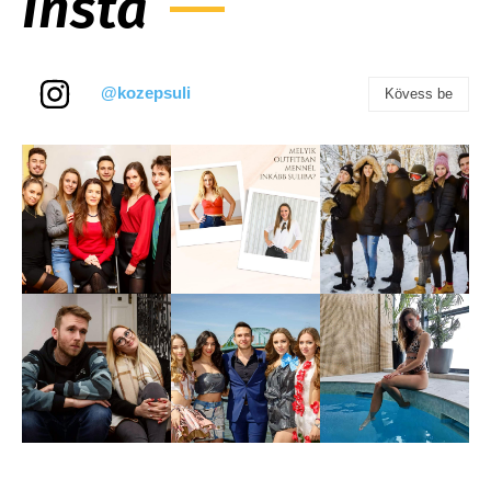
Insta
@kozepsuli
Kövess be