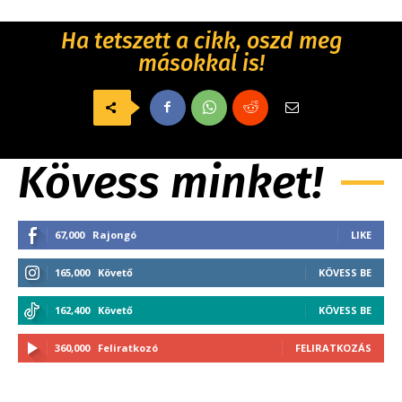
Ha tetszett a cikk, oszd meg
másokkal is!
Kövess minket!
67,000
Rajongó
LIKE
165,000
Követő
KÖVESS BE
162,400
Követő
KÖVESS BE
360,000
Feliratkozó
FELIRATKOZÁS