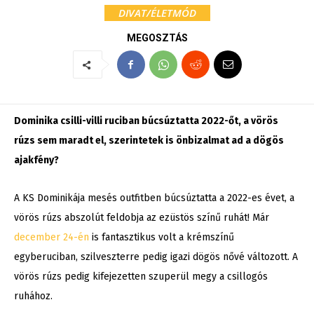
DIVAT/ÉLETMÓD
MEGOSZTÁS
Dominika csilli-villi ruciban búcsúztatta 2022-őt, a vörös
rúzs sem maradt el, szerintetek is önbizalmat ad a dögös
ajakfény?
A KS Dominikája mesés outfitben búcsúztatta a 2022-es évet, a
vörös rúzs abszolút feldobja az ezüstös színű ruhát! Már
december 24-én
is fantasztikus volt a krémszínű
egyberuciban, szilveszterre pedig igazi dögös nővé változott. A
vörös rúzs pedig kifejezetten szuperül megy a csillogós
ruhához.