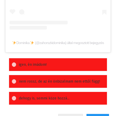
Dominika
(@zahorszkidominika) által megosztott bejegyzés
igen, én imádom!
nem rossz, de az én önbizalmam nem ettől függ!
dehogy is, semmi köze hozzá...