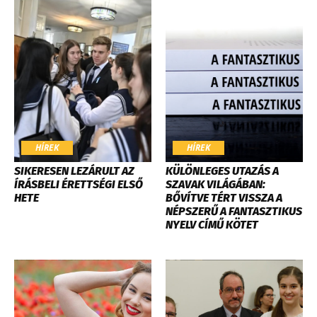
HÍREK
HÍREK
SIKERESEN LEZÁRULT AZ
KÜLÖNLEGES UTAZÁS A
ÍRÁSBELI ÉRETTSÉGI ELSŐ
SZAVAK VILÁGÁBAN:
HETE
BŐVÍTVE TÉRT VISSZA A
NÉPSZERŰ A FANTASZTIKUS
NYELV CÍMŰ KÖTET