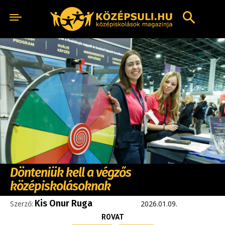
Dönteniük kell a végzős
középiskolásoknak
Kis Onur Ruga
Szerző:
2026.01.09.
ROVAT