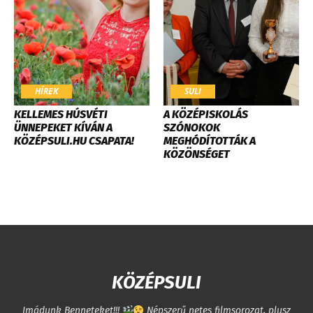
HÍREK
SULI
KELLEMES HÚSVÉTI
​A KÖZÉPISKOLÁS
ÜNNEPEKET KÍVÁN A
SZÓNOKOK
KÖZÉPSULI.HU CSAPATA!
MEGHÓDÍTOTTÁK A
KÖZÖNSÉGET
KÖZÉPSULI
Imádunk Benneteket!!!
Népszerű netes filmsorozat, plusz