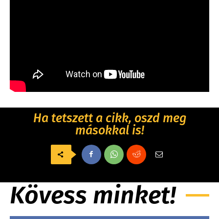
Ha tetszett a cikk, oszd meg
másokkal is!
Kövess minket!