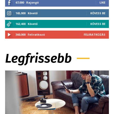
67,000
Rajongó
LIKE
165,000
Követő
KÖVESS BE
162,400
Követő
KÖVESS BE
360,000
Feliratkozó
FELIRATKOZÁS
Legfrissebb