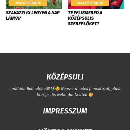
DIVAT/ÉLETMÓD
DIVAT/ÉLETMÓD
SZAVAZZ! KI LEGYEN A NAP
TE FELISMERED A
LÁNYA?
KÖZÉPSULIS
SZEREPLŐKET?
KÖZÉPSULI
Imádunk Benneteket!!!
Népszerű netes filmsorozat, plusz
középsulis weboldal Nektek
IMPRESSZUM