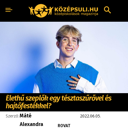
Élethű szeplők egy tésztaszűrővel és
hajtőfestékkel?
Máté
Szerző:
2022.06.05.
Alexandra
ROVAT