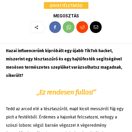
DIVAT/ÉLETMÓD
MEGOSZTÁS
Hazai influencerünk kipróbált egy újabb TikTok hacket,
miszerint egy tésztaszűrő és egy hajtőfesték segítségével
mesésen természetes szeplőket varázsolhatsz magadnak,
sikerült?
„Ez rendesen fullos!”
Tedd az arcod elé a tésztaszűrőt, majd kicsit messziről fújj egy
picit a festékből. Érdemes a hajunkat felcsatozni, nehogy a
szöszi lobonc végül barnán végezze! A végeredmény