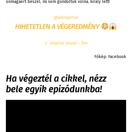
önmagáért beszél, mi sem gondoltuk volna, király lett!
@whisperton
HIHETETLEN A VÉGEREDMÉNY
♬ original sound – Ton
Főkép: Facebook
Ha végeztél a cikkel, nézz
bele egyik epizódunkba!