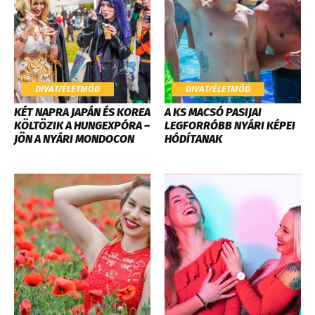
DIVAT/ÉLETMÓD
DIVAT/ÉLETMÓD
KÉT NAPRA JAPÁN ÉS KOREA
A KS MACSÓ PASIJAI
KÖLTÖZIK A HUNGEXPÓRA –
LEGFORRÓBB NYÁRI KÉPEI
JÖN A NYÁRI MONDOCON
HÓDÍTANAK