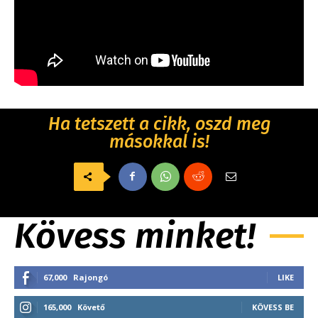
Ha tetszett a cikk, oszd meg
másokkal is!
Kövess minket!
67,000
Rajongó
LIKE
165,000
Követő
KÖVESS BE