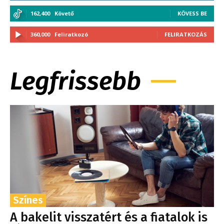
162,400
Követő
KÖVESS BE
360,000
Feliratkozó
FELIRATKOZÁS
Legfrissebb
Színes
A bakelit visszatért és a fiatalok is