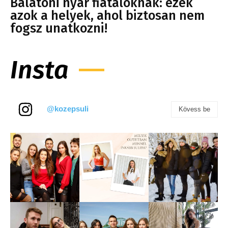
Balatoni nyár fiataloknak: ezek
azok a helyek, ahol biztosan nem
fogsz unatkozni!
Insta
@kozepsuli
Kövess be