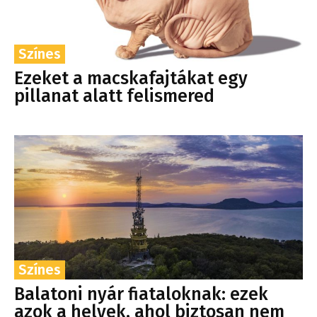
Színes
Ezeket a macskafajtákat egy
pillanat alatt felismered
Színes
Balatoni nyár fiataloknak: ezek
azok a helyek, ahol biztosan nem