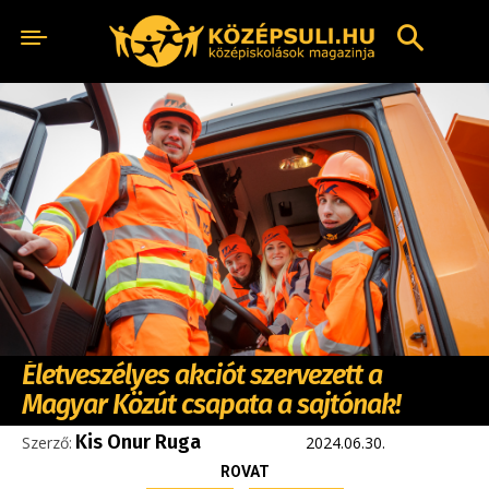
Életveszélyes akciót szervezett a
Magyar Közút csapata a sajtónak!
Kis Onur Ruga
Szerző:
2024.06.30.
ROVAT