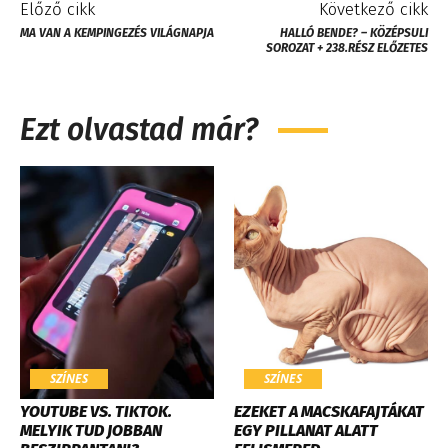
Előző cikk
Következő cikk
MA VAN A KEMPINGEZÉS VILÁGNAPJA
HALLÓ BENDE? – KÖZÉPSULI
SOROZAT + 238.RÉSZ ELŐZETES
Ezt olvastad már?
SZÍNES
SZÍNES
YOUTUBE VS. TIKTOK.
EZEKET A MACSKAFAJTÁKAT
MELYIK TUD JOBBAN
EGY PILLANAT ALATT