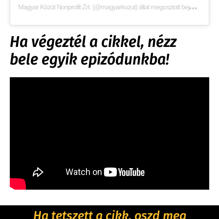
M
agyar Közút Nonprofit Zrt. (@magyarkozut) által megosztott bejegyzés
Ha végeztél a cikkel, nézz
bele egyik epizódunkba!
Ha tetszett a cikk, oszd meg