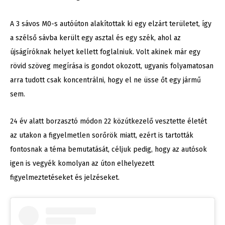
A 3 sávos M0-s autóúton alakítottak ki egy elzárt területet, így
a szélső sávba került egy asztal és egy szék, ahol az
újságíróknak helyet kellett foglalniuk. Volt akinek már egy
rövid szöveg megírása is gondot okozott, ugyanis folyamatosan
arra tudott csak koncentrálni, hogy el ne üsse őt egy jármű
sem.
24 év alatt borzasztó módon 22 közútkezelő vesztette életét
az utakon a figyelmetlen sorőrök miatt, ezért is tartották
fontosnak a téma bemutatását, céljuk pedig, hogy az autósok
igen is vegyék komolyan az úton elhelyezett
figyelmeztetéseket és jelzéseket.