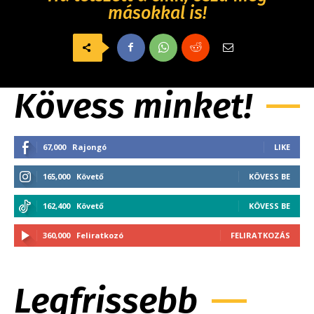
másokkal is!
Kövess minket!
67,000
Rajongó
LIKE
165,000
Követő
KÖVESS BE
162,400
Követő
KÖVESS BE
360,000
Feliratkozó
FELIRATKOZÁS
Legfrissebb