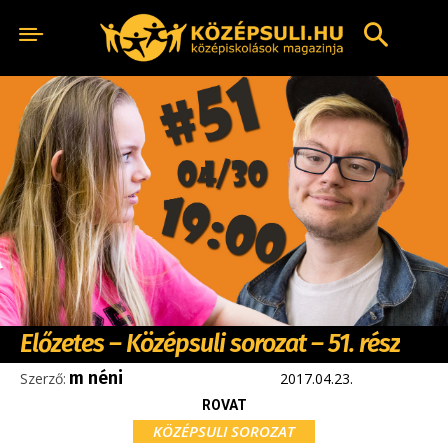
Előzetes – Középsuli sorozat – 51. rész
m néni
Szerző:
2017.04.23.
ROVAT
KÖZÉPSULI SOROZAT