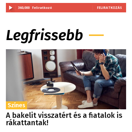
360,000
Feliratkozó
FELIRATKOZÁS
Legfrissebb
Színes
A bakelit visszatért és a fiatalok is
rákattantak!