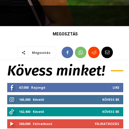
MEGOSZTÁS
Megosztás
Kövess minket!
67,000
Rajongó
LIKE
165,000
Követő
KÖVESS BE
162,400
Követő
KÖVESS BE
360,000
Feliratkozó
FELIRATKOZÁS