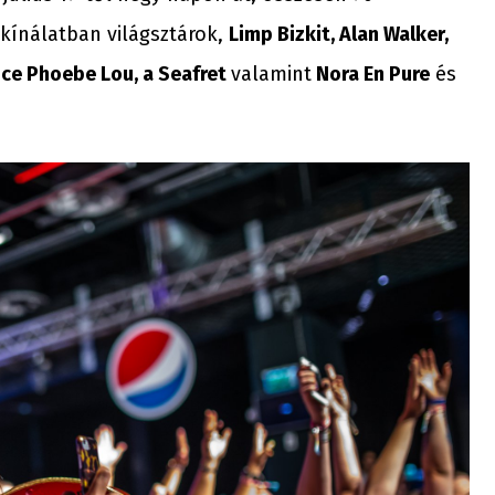
mkínálatban világsztárok,
Limp Bizkit, Alan Walker,
lice Phoebe Lou, a Seafret
valamint
Nora En Pure
és