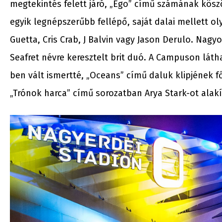
megtekintés felett járó, „Ego” című számának köszö
egyik legnépszerűbb fellépő, saját dalai mellett o
Guetta, Cris Crab, J Balvin vagy Jason Derulo. Nag
Seafret névre keresztelt brit duó. A Campuson láth
ben vált ismertté, „Oceans” című daluk klipjének fő
„Trónok harca” című sorozatban Arya Stark-ot alakí