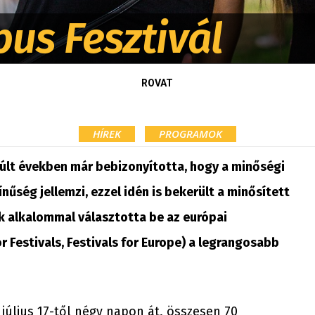
pus Fesztivál
ROVAT
HÍREK
PROGRAMOK
múlt években már bebizonyította, hogy a minőségi
ínűség jellemzi, ezzel idén is bekerült a minősített
k alkalommal választotta be az európai
r Festivals, Festivals for Europe) a legrangosabb
július 17-től négy napon át, összesen 70