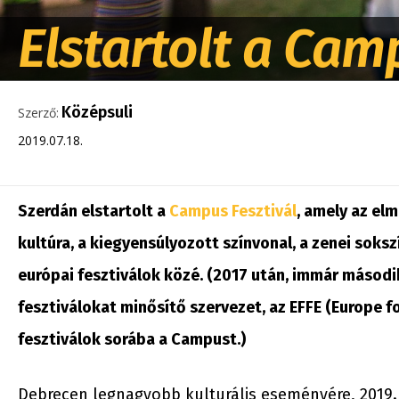
Elstartolt a Cam
Középsuli
Szerző:
2019.07.18.
Szerdán elstartolt a
Campus Fesztivál
, amely az el
kultúra, a kiegyensúlyozott színvonal, a zenei soksz
európai fesztiválok közé. (2017 után, immár másodi
fesztiválokat minősítő szervezet, az EFFE (Europe fo
fesztiválok sorába a Campust.)
Debrecen legnagyobb kulturális eseményére, 2019. 