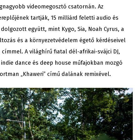
legnagyobb videomegosztó csatornán. Az
eplőjének tartják, 15 milliárd feletti audio és
olgozott együtt, mint Kygo, Sia, Noah Cyrus, a
áltozás és a környezetvédelem égető kérdéseivel
címmel. A világhírű fiatal dél-afrikai-svájci DJ,
 Az indie dance és deep house műfajokban mozgó
ortman „Khaweri” című dalának remixével.