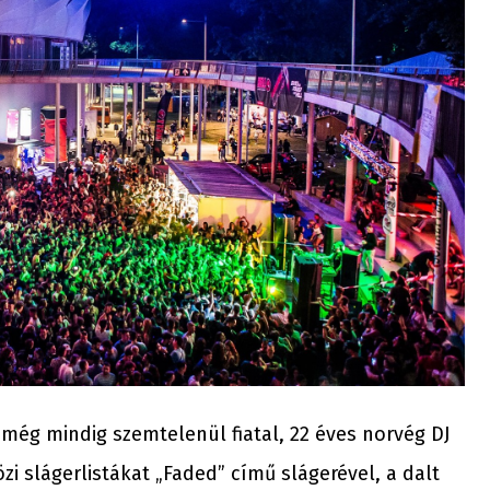
A még mindig szemtelenül fiatal, 22 éves norvég DJ
i slágerlistákat „Faded” című slágerével, a dalt