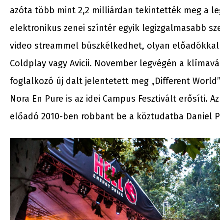
azóta több mint 2,2 milliárdan tekintették meg a 
elektronikus zenei színtér egyik legizgalmasabb szer
video streammel büszkélkedhet, olyan előadókkal d
Coldplay vagy Avicii. November legvégén a klímav
foglalkozó új dalt jelentetett meg „Different World” 
Nora En Pure is az idei Campus Fesztivált erősíti.
előadó 2010-ben robbant be a köztudatba Daniel P