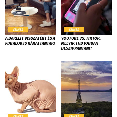
SZÍNES
SZÍNES
A BAKELIT VISSZATÉRT ÉS A
YOUTUBE VS. TIKTOK.
FIATALOK IS RÁKATTANTAK!
MELYIK TUD JOBBAN
BESZIPPANTANI?
SZÍNES
SZÍNES