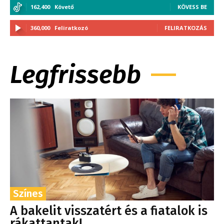
162,400
Követő
KÖVESS BE
360,000
Feliratkozó
FELIRATKOZÁS
Legfrissebb
Színes
A bakelit visszatért és a fiatalok is
rákattantak!