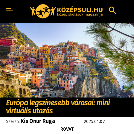
Európa legszínesebb városai: mini
virtuális utazás
Kis Onur Ruga
Szerző:
2025.01.07.
ROVAT