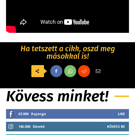
Ha tetszett a cikk, oszd meg
másokkal is!
Kövess minket!
67,000
Rajongó
LIKE
165,000
Követő
KÖVESS BE