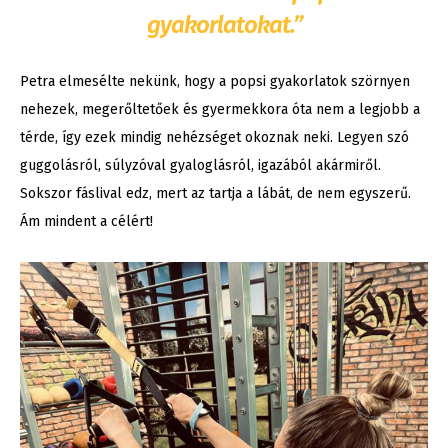
gyakorlatokat.”
Petra elmesélte nekünk, hogy a popsi gyakorlatok szörnyen
nehezek, megerőltetőek és gyermekkora óta nem a legjobb a
térde, így ezek mindig nehézséget okoznak neki. Legyen szó
guggolásról, súlyzóval gyaloglásról, igazából akármiről.
Sokszor fáslival edz, mert az tartja a lábát, de nem egyszerű.
Ám mindent a célért!