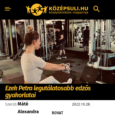
Ezek Petra legutálatosabb edzős
gyakorlatai
Máté
Szerző:
2022.10.28.
Alexandra
ROVAT