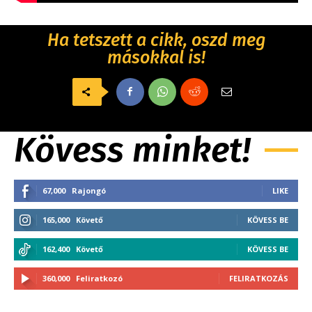
Ha tetszett a cikk, oszd meg
másokkal is!
Kövess minket!
67,000
Rajongó
LIKE
165,000
Követő
KÖVESS BE
162,400
Követő
KÖVESS BE
360,000
Feliratkozó
FELIRATKOZÁS