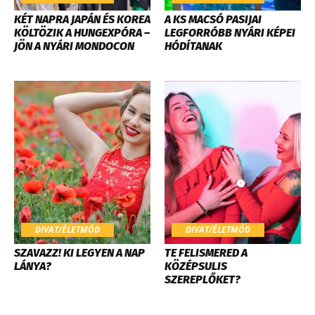
KÉT NAPRA JAPÁN ÉS KOREA
A KS MACSÓ PASIJAI
KÖLTÖZIK A HUNGEXPÓRA –
LEGFORRÓBB NYÁRI KÉPEI
JÖN A NYÁRI MONDOCON
HÓDÍTANAK
DIVAT/ÉLETMÓD
DIVAT/ÉLETMÓD
SZAVAZZ! KI LEGYEN A NAP
TE FELISMERED A
LÁNYA?
KÖZÉPSULIS
SZEREPLŐKET?