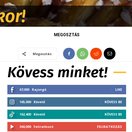
kor!
MEGOSZTÁS
Megosztás
Kövess minket!
67,000
Rajongó
LIKE
165,000
Követő
KÖVESS BE
162,400
Követő
KÖVESS BE
360,000
Feliratkozó
FELIRATKOZÁS