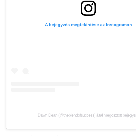
A bejegyzés megtekintése az Instagramon
Dawn Dean (@theblendofsuccess) által megosztott bejegyz