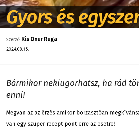
Gyors és egysze
Kis Onur Ruga
Szerző:
2024.08.15.
Bármikor nekiugorhatsz, ha rád tör
enni!
Megvan az az érzés amikor borzasztóan megkívánsz
van egy szuper recept pont erre az esetre!