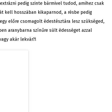
xtrázni pedig szinte bármivel tudod, amihez csak
át kell hosszában kikaparnod, a résbe pedig
 egy előre csomagolt édestésztára lesz szükséged,
ben aranybarna színűre sült édességet azzal
vagy akár lekvár?!