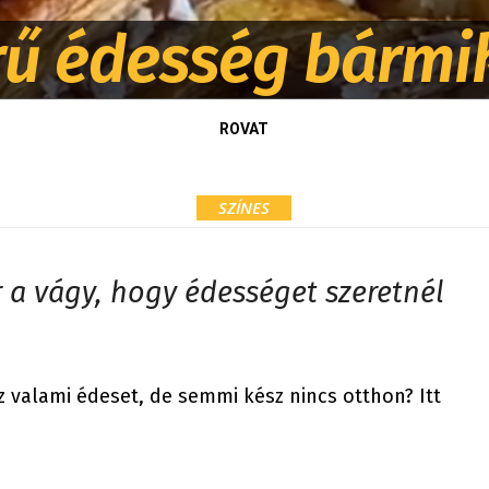
rű édesség bármi
ROVAT
SZÍNES
 a vágy, hogy édességet szeretnél
 valami édeset, de semmi kész nincs otthon? Itt