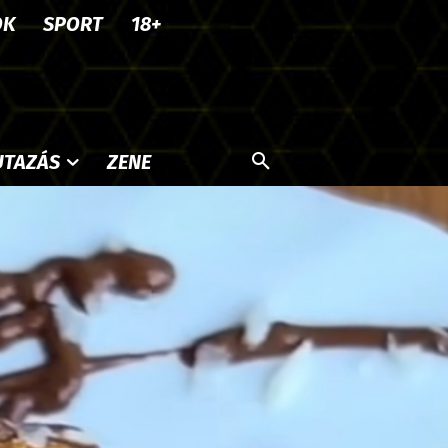
OK
SPORT
18+
UTAZÁS
ZENE