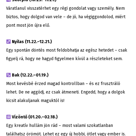
Váratlanul visszatérhet egy régi gondolat vagy személy. Nem
biztos, hogy dolgod van vele – de jó, ha végiggondolod, miért
pont most jön újra elő.
Nyilas (11.22.–12.21.)
Egy spontán döntés most feldobhatja az egész hetedet – csak
figyelj rá, hogy ne hagyd figyelmen kívül a részleteket sem.
Bak (12.22.–01.19.)
Most kevésbé érzed magad kontrollban – és ez frusztráló
lehet. De ne aggódj, ez csak átmeneti. Engedd, hogy a dolgok
kicsit alakuljanak maguktól is!
Vízöntő (01.20.–02.18.)
Egy kreatív hullám jön rád – most valami szokatlanban
találhatsz örömöt. Lehet ez egy új hobbi, ötlet vagy ember is.