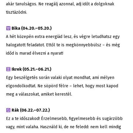
akár tanulságos. Ne reagálj azonnal, adj időt a dolgoknak
tisztázódni.
Bika (04.20.–05.20.)
A hét közepén extra energiád lesz, és végre letudhatsz egy
halogatott feladatot. Ettől te is megkönnyebbülsz – és még
időd is marad élvezni a nyarat!
Ikrek (05.21.–06.21.)
Egy beszélgetés során valaki olyat mondhat, ami mélyen
elgondolkodtat. Ne söpörd félre – lehet, hogy most kapod
meg a válaszokat, amiket kerestél.
Rák (06.22.–07.22.)
Ez a te időszakod! Érzelmesebb, figyelmesebb és sugárzóbb
vagy, mint valaha. Használd ki, de ne feledd: nem kell mindig