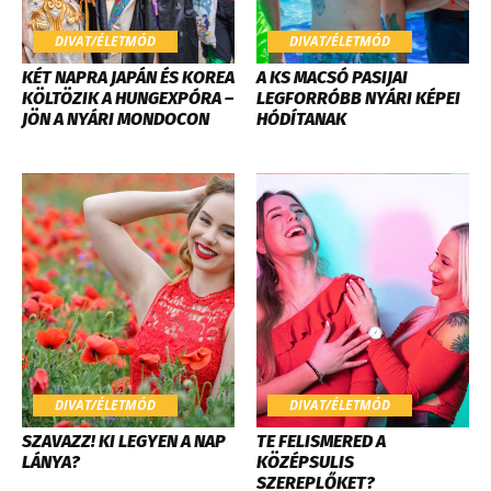
DIVAT/ÉLETMÓD
DIVAT/ÉLETMÓD
KÉT NAPRA JAPÁN ÉS KOREA
A KS MACSÓ PASIJAI
KÖLTÖZIK A HUNGEXPÓRA –
LEGFORRÓBB NYÁRI KÉPEI
JÖN A NYÁRI MONDOCON
HÓDÍTANAK
DIVAT/ÉLETMÓD
DIVAT/ÉLETMÓD
SZAVAZZ! KI LEGYEN A NAP
TE FELISMERED A
LÁNYA?
KÖZÉPSULIS
SZEREPLŐKET?