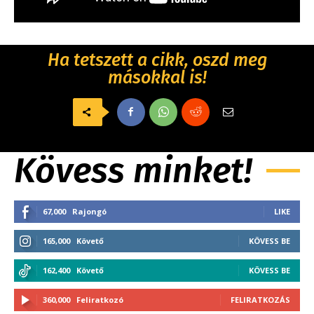
Ha tetszett a cikk, oszd meg
másokkal is!
Kövess minket!
67,000
Rajongó
LIKE
165,000
Követő
KÖVESS BE
162,400
Követő
KÖVESS BE
360,000
Feliratkozó
FELIRATKOZÁS