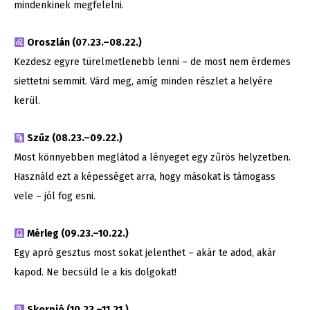
mindenkinek megfelelni.
Oroszlán (07.23.–08.22.)
Kezdesz egyre türelmetlenebb lenni – de most nem érdemes
siettetni semmit. Várd meg, amíg minden részlet a helyére
kerül.
Szűz (08.23.–09.22.)
Most könnyebben meglátod a lényeget egy zűrös helyzetben.
Használd ezt a képességet arra, hogy másokat is támogass
vele – jól fog esni.
Mérleg (09.23.–10.22.)
Egy apró gesztus most sokat jelenthet – akár te adod, akár
kapod. Ne becsüld le a kis dolgokat!
Skorpió (10.23.–11.21.)