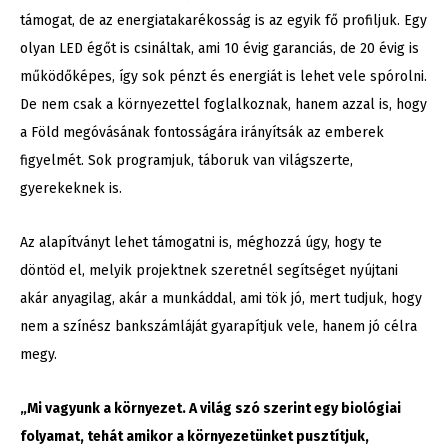
támogat, de az energiatakarékosság is az egyik fő profiljuk. Egy
olyan LED égőt is csináltak, ami 10 évig garanciás, de 20 évig is
működőképes, így sok pénzt és energiát is lehet vele spórolni.
De nem csak a környezettel foglalkoznak, hanem azzal is, hogy
a Föld megóvásának fontosságára irányítsák az emberek
figyelmét. Sok programjuk, táboruk van világszerte,
gyerekeknek is.
Az alapítványt lehet támogatni is, méghozzá úgy, hogy te
döntöd el, melyik projektnek szeretnél segítséget nyújtani
akár anyagilag, akár a munkáddal, ami tök jó, mert tudjuk, hogy
nem a színész bankszámláját gyarapítjuk vele, hanem jó célra
megy.
„Mi vagyunk a környezet. A világ szó szerint egy biológiai
folyamat, tehát amikor a környezetünket pusztítjuk,