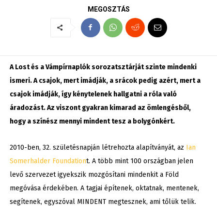
MEGOSZTÁS
A Lost és a Vámpírnaplók sorozatsztárját szinte mindenki
ismeri. A csajok, mert imádják, a srácok pedig azért, mert a
csajok imádják, így kénytelenek hallgatni a róla való
áradozást. Az viszont gyakran kimarad az ömlengésből,
hogy a színész mennyi mindent tesz a bolygónkért.
2010-ben, 32. születésnapján létrehozta alapítványát, az
Ian
Somerhalder Foundation
t. A több mint 100 országban jelen
levő szervezet igyekszik mozgósítani mindenkit a Föld
megóvása érdekében. A tagjai építenek, oktatnak, mentenek,
segítenek, egyszóval MINDENT megtesznek, ami tőlük telik.