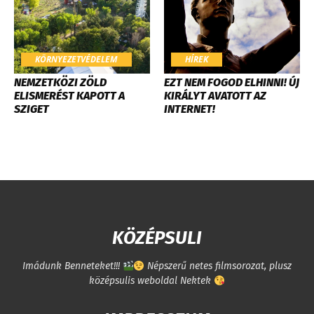
KÖRNYEZETVÉDELEM
HÍREK
​NEMZETKÖZI ZÖLD
EZT NEM FOGOD ELHINNI! ÚJ
ELISMERÉST KAPOTT A
KIRÁLYT AVATOTT AZ
SZIGET
INTERNET!
KÖZÉPSULI
Imádunk Benneteket!!!
Népszerű netes filmsorozat, plusz
középsulis weboldal Nektek