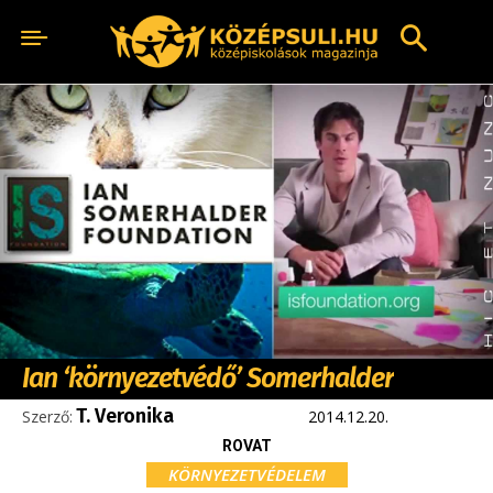
Ian ‘környezetvédő’ Somerhalder
T. Veronika
Szerző:
2014.12.20.
ROVAT
KÖRNYEZETVÉDELEM