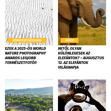
KÖRNYEZETVÉDELEM
HÍREK
EZEK A 2025-ÖS WORLD
MITŐL OLYAN
NATURE PHOTOGRAPHY
KÜLÖNLEGESEK AZ
AWARDS LEGJOBB
ELEFÁNTOK? – AUGUSZTUS
TERMÉSZETFOTÓI!
12. AZ ELEFÁNTOK
VILÁGNAPJA