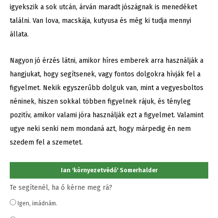
igyekszik a sok utcán, árván maradt jószágnak is menedéket
találni. Van lova, macskája, kutyusa és még ki tudja mennyi
állata.
Nagyon jó érzés látni, amikor híres emberek arra használják a
hangjukat, hogy segítsenek, vagy fontos dolgokra hívják fel a
figyelmet. Nekik egyszerűbb dolguk van, mint a vegyesboltos
néninek, hiszen sokkal többen figyelnek rájuk, és tényleg
pozitív, amikor valami jóra használják ezt a figyelmet. Valamint
ugye neki senki nem mondaná azt, hogy márpedig én nem
szedem fel a szemetet.
Ian 'környezetvédő' Somerhalder
Te segítenél, ha ő kérne meg rá?
Igen, imádnám.