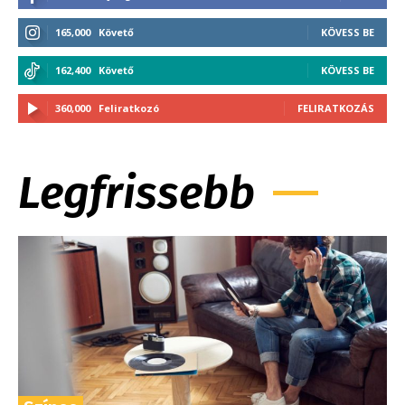
165,000
Követő
KÖVESS BE
162,400
Követő
KÖVESS BE
360,000
Feliratkozó
FELIRATKOZÁS
Legfrissebb