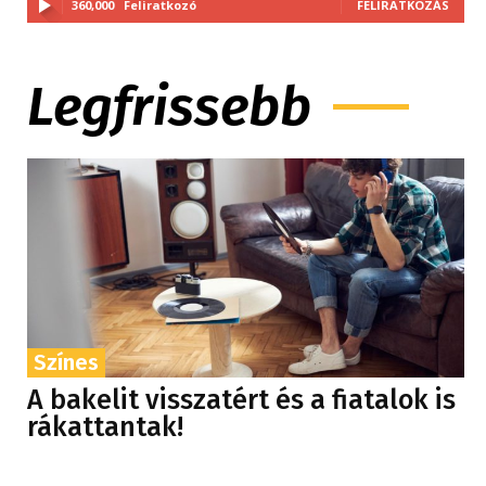
360,000
Feliratkozó
FELIRATKOZÁS
Legfrissebb
Színes
A bakelit visszatért és a fiatalok is
rákattantak!