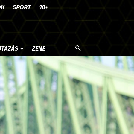
OK
SPORT
18+
UTAZÁS
ZENE