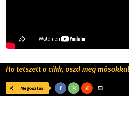
Ha tetszett a cikk, oszd meg másokkal 
Megosztás