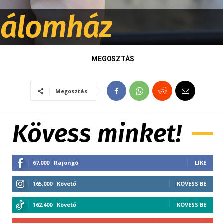
z álomház
MEGOSZTÁS
Megosztás
Kövess minket!
67,000
Rajongó
LIKE
165,000
Követő
KÖVESS BE
162,400
Követő
KÖVESS BE