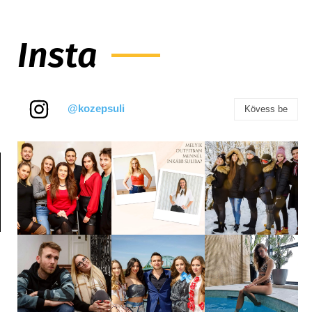
Insta
@kozepsuli
Kövess be