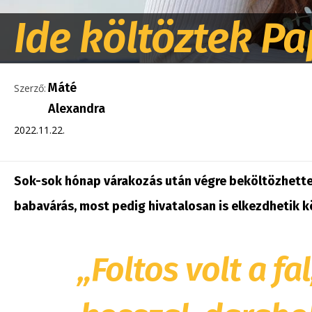
Ide költöztek P
Máté
Szerző:
Alexandra
2022.11.22.
Sok-sok hónap várakozás után végre beköltözhette
babavárás, most pedig hivatalosan is elkezdhetik k
„Foltos volt a fal