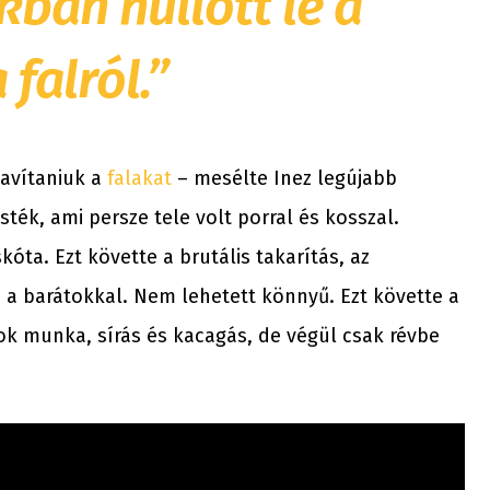
ban hullott le a
 falról.”
javítaniuk a
falakat
– mesélte Inez legújabb
ék, ami persze tele volt porral és kosszal.
kóta. Ezt követte a brutális takarítás, az
 a barátokkal. Nem lehetett könnyű. Ezt követte a
ok munka, sírás és kacagás, de végül csak révbe