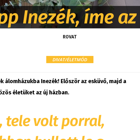
app Inezék, íme a
ROVAT
DIVAT/ÉLETMÓD
k álomházukba Inezék! Először az esküvő, majd a
özös életüket az új házban.
, tele volt porral,