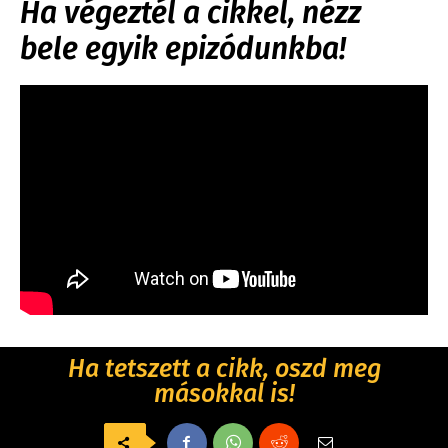
Ha végeztél a cikkel, nézz
bele egyik epizódunkba!
Ha tetszett a cikk, oszd meg
másokkal is!