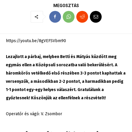
MEGOSZTÁS
https://youtu.be/8gVEFSVbm90
Lezajlott a párbaj, melyben Betti és Mátyás küzdött meg
egymás ellen a Középsuli sorozatba való bekerülésért. A
háromkörös vetélkedő első részében 3-3 pontot kaphattak a
versenyzők, a másodikban 2-2 pontot, a harmadikban pedig
1-1 pontot egy-egy helyes válaszért. Gratulálunk a
győztesnek! Köszönjük az ellenfélnek a részvételt!
Operatőr és vágó: V. Zsombor