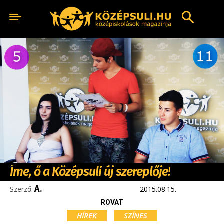
Íme, ő a Középsuli új szereplője!
A.
Szerző:
2015.08.15.
ROVAT
HÍREK
SZÍNES