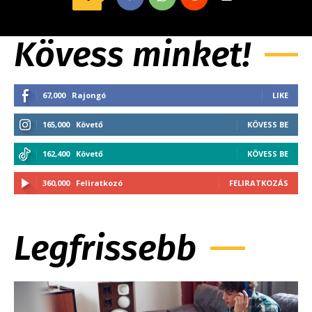
Kövess minket!
67,000
Rajongó
LIKE
165,000
Követő
KÖVESS BE
162,400
Követő
KÖVESS BE
360,000
Feliratkozó
FELIRATKOZÁS
Legfrissebb