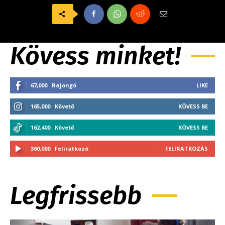
Kövess minket!
67,000
Rajongó
LIKE
165,000
Követő
KÖVESS BE
162,400
Követő
KÖVESS BE
360,000
Feliratkozó
FELIRATKOZÁS
Legfrissebb