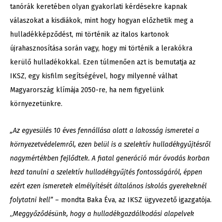
tanórák keretében olyan gyakorlati kérdésekre kapnak
válaszokat a kisdiákok, mint hogy hogyan előzhetik meg a
hulladékképződést, mi történik az italos kartonok
újrahasznosítása során vagy, hogy mi történik a lerakókra
kerülő hulladékokkal. Ezen túlmenően azt is bemutatja az
IKSZ, egy kisfilm segítségével, hogy milyenné válhat
Magyarország klímája 2050-re, ha nem figyelünk
környezetünkre.
„Az egyesülés 10 éves fennállása alatt a lakosság ismeretei a
környezetvédelemről, ezen belül is a szelektív hulladékgyűjtésről
nagymértékben fejlődtek. A fiatal generáció már óvodás korban
kezd tanulni a szelektív hulladékgyűjtés fontosságáról, éppen
ezért ezen ismeretek elmélyítését általános iskolás gyerekeknél
folytatni kell”
– mondta Baka Éva, az IKSZ ügyvezető igazgatója.
„
Meggyőződésünk, hogy a hulladékgazdálkodási alapelvek