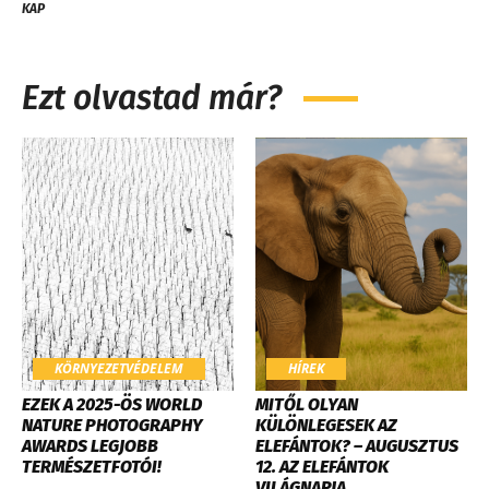
KAP
Ezt olvastad már?
KÖRNYEZETVÉDELEM
HÍREK
EZEK A 2025-ÖS WORLD
MITŐL OLYAN
NATURE PHOTOGRAPHY
KÜLÖNLEGESEK AZ
AWARDS LEGJOBB
ELEFÁNTOK? – AUGUSZTUS
TERMÉSZETFOTÓI!
12. AZ ELEFÁNTOK
VILÁGNAPJA