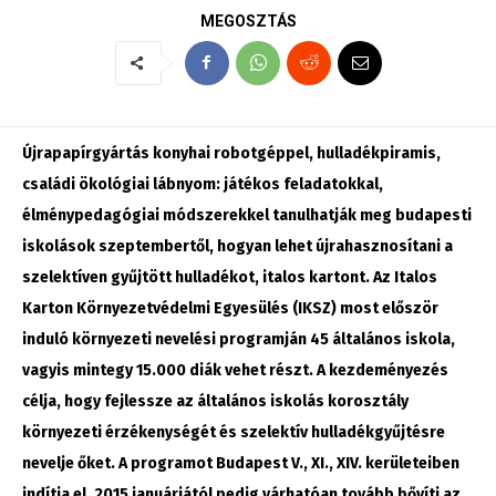
MEGOSZTÁS
Újrapapírgyártás konyhai robotgéppel, hulladékpiramis,
családi ökológiai lábnyom: játékos feladatokkal,
élménypedagógiai módszerekkel tanulhatják meg budapesti
iskolások szeptembertől, hogyan lehet újrahasznosítani a
szelektíven gyűjtött hulladékot, italos kartont. Az Italos
Karton Környezetvédelmi Egyesülés (IKSZ) most először
induló környezeti nevelési programján 45 általános iskola,
vagyis mintegy 15.000 diák vehet részt. A kezdeményezés
célja, hogy fejlessze az általános iskolás korosztály
környezeti érzékenységét és szelektív hulladékgyűjtésre
nevelje őket. A programot Budapest V., XI., XIV. kerületeiben
indítja el, 2015 januárjától pedig várhatóan tovább bővíti az