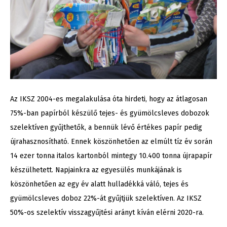
Az IKSZ 2004-es megalakulása óta hirdeti, hogy az átlagosan
75%-ban papírból készülő tejes- és gyümölcsleves dobozok
szelektíven gyűjthetők, a bennük lévő értékes papír pedig
újrahasznosítható. Ennek köszönhetően az elmúlt tíz év során
14 ezer tonna italos kartonból mintegy 10.400 tonna újrapapír
készülhetett. Napjainkra az egyesülés munkájának is
köszönhetően az egy év alatt hulladékká váló, tejes és
gyümölcsleves doboz 22%-át gyűjtjük szelektíven. Az IKSZ
50%-os szelektív visszagyűjtési arányt kíván elérni 2020-ra.