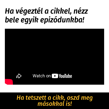
Ha végeztél a cikkel, nézz
bele egyik epizódunkba!
Ha tetszett a cikk, oszd meg
másokkal is!