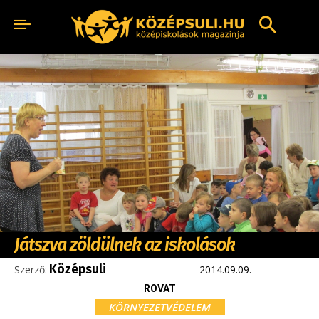
Játszva zöldülnek az iskolások
Középsuli
Szerző:
2014.09.09.
ROVAT
KÖRNYEZETVÉDELEM