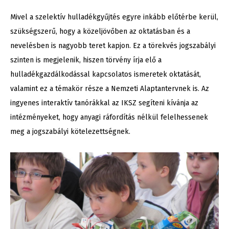
Mivel a szelektív hulladékgyűjtés egyre inkább előtérbe kerül,
szükségszerű, hogy a közeljövőben az oktatásban és a
nevelésben is nagyobb teret kapjon. Ez a törekvés jogszabályi
szinten is megjelenik, hiszen törvény írja elő a
hulladékgazdálkodással kapcsolatos ismeretek oktatását,
valamint ez a témakör része a Nemzeti Alaptantervnek is. Az
ingyenes interaktív tanórákkal az IKSZ segíteni kívánja az
intézményeket, hogy anyagi ráfordítás nélkül felelhessenek
meg a jogszabályi kötelezettségnek.