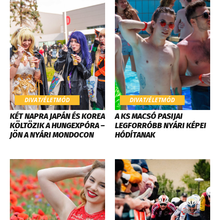
DIVAT/ÉLETMÓD
DIVAT/ÉLETMÓD
KÉT NAPRA JAPÁN ÉS KOREA
A KS MACSÓ PASIJAI
KÖLTÖZIK A HUNGEXPÓRA –
LEGFORRÓBB NYÁRI KÉPEI
JÖN A NYÁRI MONDOCON
HÓDÍTANAK