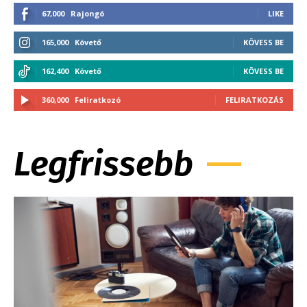
67,000
Rajongó
LIKE
165,000
Követő
KÖVESS BE
162,400
Követő
KÖVESS BE
360,000
Feliratkozó
FELIRATKOZÁS
Legfrissebb