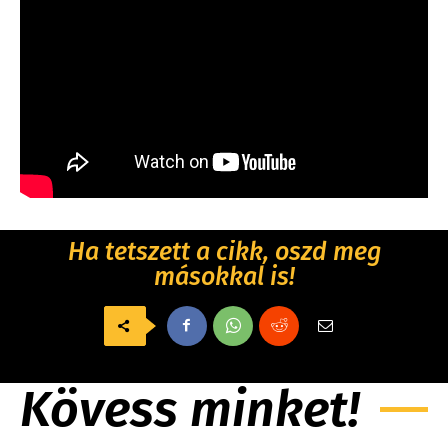
Ha tetszett a cikk, oszd meg
másokkal is!
Kövess minket!