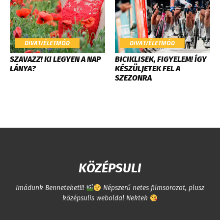
DIVAT/ÉLETMÓD
DIVAT/ÉLETMÓD
SZAVAZZ! KI LEGYEN A NAP
BICIKLISEK, FIGYELEM! ÍGY
LÁNYA?
KÉSZÜLJETEK FEL A
SZEZONRA
KÖZÉPSULI
Imádunk Benneteket!!!
Népszerű netes filmsorozat, plusz
középsulis weboldal Nektek