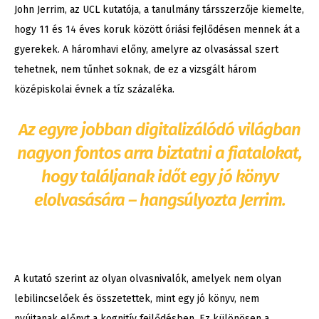
John Jerrim, az UCL kutatója, a tanulmány társszerzője kiemelte,
hogy 11 és 14 éves koruk között óriási fejlődésen mennek át a
gyerekek. A háromhavi előny, amelyre az olvasással szert
tehetnek, nem tűnhet soknak, de ez a vizsgált három
középiskolai évnek a tíz százaléka.
Az egyre jobban digitalizálódó világban
nagyon fontos arra biztatni a fiatalokat,
hogy találjanak időt egy jó könyv
elolvasására – hangsúlyozta Jerrim.
A kutató szerint az olyan olvasnivalók, amelyek nem olyan
lebilincselőek és összetettek, mint egy jó könyv, nem
nyújtanak előnyt a kognitív fejlődésben. Ez különösen a