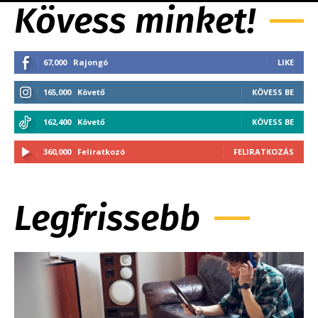
Kövess minket!
67,000
Rajongó
LIKE
165,000
Követő
KÖVESS BE
162,400
Követő
KÖVESS BE
360,000
Feliratkozó
FELIRATKOZÁS
Legfrissebb