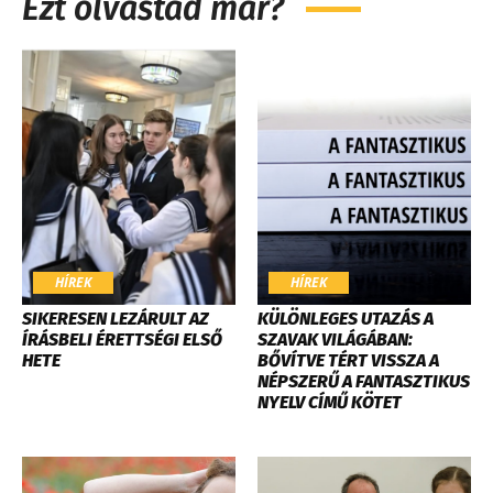
Ezt olvastad már?
HÍREK
HÍREK
SIKERESEN LEZÁRULT AZ
KÜLÖNLEGES UTAZÁS A
ÍRÁSBELI ÉRETTSÉGI ELSŐ
SZAVAK VILÁGÁBAN:
HETE
BŐVÍTVE TÉRT VISSZA A
NÉPSZERŰ A FANTASZTIKUS
NYELV CÍMŰ KÖTET