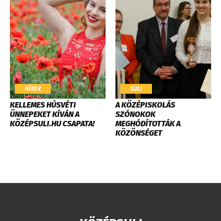
HÍREK
SULI
KELLEMES HÚSVÉTI
​A KÖZÉPISKOLÁS
ÜNNEPEKET KÍVÁN A
SZÓNOKOK
KÖZÉPSULI.HU CSAPATA!
MEGHÓDÍTOTTÁK A
KÖZÖNSÉGET