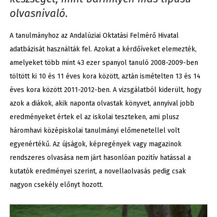
olvasnivaló.
A tanulmányhoz az Andalúziai Oktatási Felmérő Hivatal
adatbázisát használták fel. Azokat a kérdőíveket elemezték,
amelyeket több mint 43 ezer spanyol tanuló 2008-2009-ben
töltött ki 10 és 11 éves kora között, aztán ismételten 13 és 14
éves kora között 2011-2012-ben. A vizsgálatból kiderült, hogy
azok a diákok, akik naponta olvastak könyvet, annyival jobb
eredményeket értek el az iskolai teszteken, ami plusz
háromhavi középiskolai tanulmányi előmenetellel volt
egyenértékű. Az újságok, képregények vagy magazinok
rendszeres olvasása nem járt hasonlóan pozitív hatással a
kutatók eredményei szerint, a novellaolvasás pedig csak
nagyon csekély előnyt hozott.