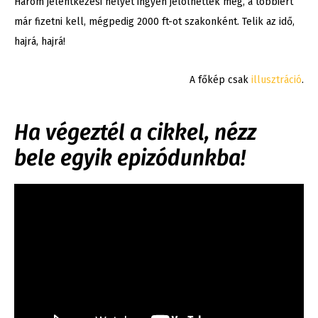
Három jelentkezési helyet ingyen jelölhettek meg, a többiért
már fizetni kell, mégpedig 2000 ft-ot szakonként. Telik az idő,
hajrá, hajrá!
A főkép csak
illusztráció
.
Ha végeztél a cikkel, nézz
bele egyik epizódunkba!