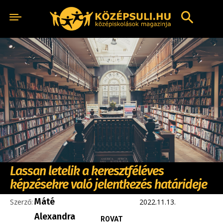
Lassan letelik a keresztféléves
képzésekre való jelentkezés határideje
Máté
Szerző:
2022.11.13.
Alexandra
ROVAT