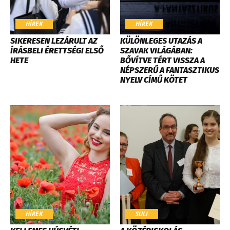
HÍREK
HÍREK
SIKERESEN LEZÁRULT AZ
KÜLÖNLEGES UTAZÁS A
ÍRÁSBELI ÉRETTSÉGI ELSŐ
SZAVAK VILÁGÁBAN:
HETE
BŐVÍTVE TÉRT VISSZA A
NÉPSZERŰ A FANTASZTIKUS
NYELV CÍMŰ KÖTET
HÍREK
SULI