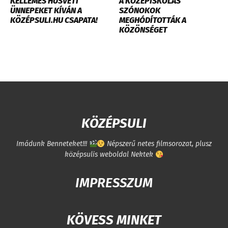
KELLEMES HÚSVÉTI
​A KÖZÉPISKOLÁS
ÜNNEPEKET KÍVÁN A
SZÓNOKOK
KÖZÉPSULI.HU CSAPATA!
MEGHÓDÍTOTTÁK A
KÖZÖNSÉGET
KÖZÉPSULI
Imádunk Benneteket!!!
Népszerű netes filmsorozat, plusz
középsulis weboldal Nektek
IMPRESSZUM
KÖVESS MINKET