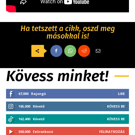
Ha tetszett a cikk, oszd meg
másokkal is!
Kövess minket!
67,000
Rajongó
LIKE
165,000
Követő
KÖVESS BE
162,400
Követő
KÖVESS BE
360,000
Feliratkozó
FELIRATKOZÁS