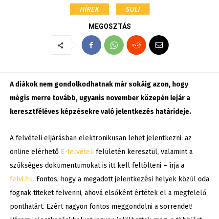
HÍREK
SULI
MEGOSZTÁS
A diákok nem gondolkodhatnak már sokáig azon, hogy
mégis merre tovább, ugyanis november közepén lejár a
keresztféléves képzésekre való jelentkezés határideje.
A felvételi eljárásban elektronikusan lehet jelentkezni: az
online elérhető
E-felvételi
felületén keresztül, valamint a
szükséges dokumentumokat is itt kell feltölteni – írja a
felvi.hu.
Fontos, hogy a megadott jelentkezési helyek közül oda
fognak titeket felvenni, ahová elsőként értétek el a megfelelő
ponthatárt. Ezért nagyon fontos meggondolni a sorrendet!