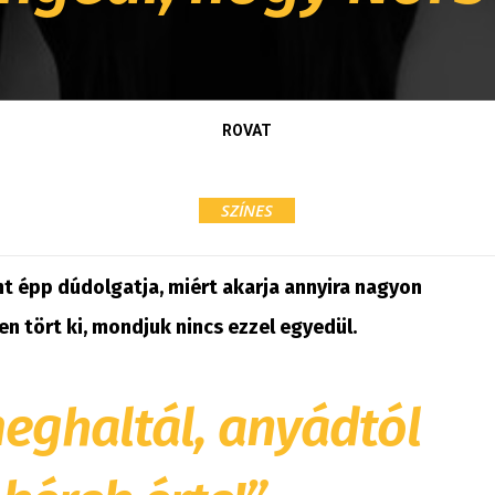
ROVAT
SZÍNES
int épp dúdolgatja, miért akarja annyira nagyon
n tört ki, mondjuk nincs ezzel egyedül.
eghaltál, anyádtól