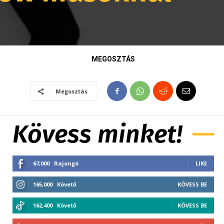
MEGOSZTÁS
Megosztás
Kövess minket!
67,000
Rajongó
LIKE
165,000
Követő
KÖVESS BE
162,400
Követő
KÖVESS BE