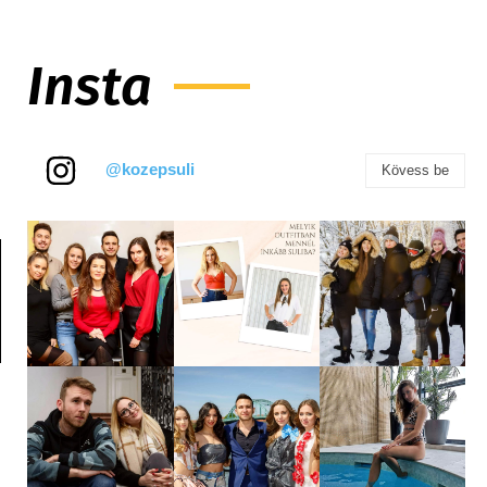
Insta
@kozepsuli
Kövess be