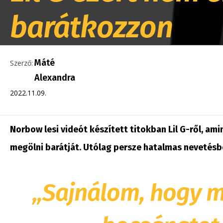
barátkozzon
Máté
Szerző:
Alexandra
2022.11.09.
Norbow lesi videót készített titokban Lil G-ről, am
megölni barátját. Utólag persze hatalmas nevetésbe
„Sajnálom, hogy m