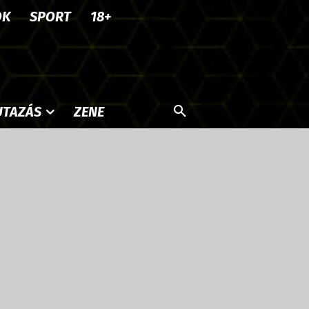
OK
SPORT
18+
UTAZÁS
ZENE