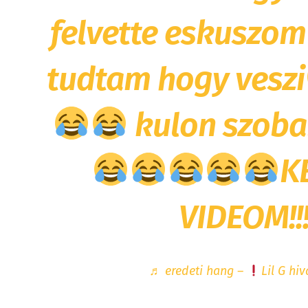
felvette eskuszo
tudtam hogy veszi
kulon szoba
K
VIDEOM!!!
♬ eredeti hang –
Lil G hiv