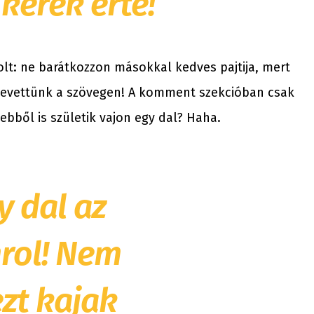
kérek érte!”
volt: ne barátkozzon másokkal kedves pajtija, mert
nevettünk a szövegen! A komment szekcióban csak
bből is születik vajon egy dal? Haha.
y dal az
mrol! Nem
ezt kajak