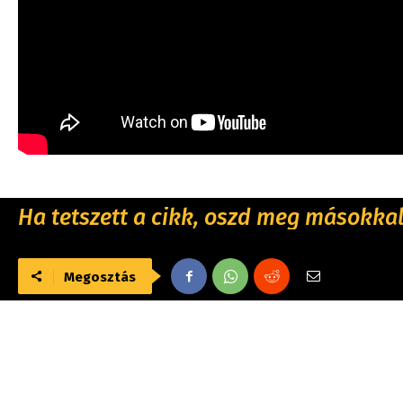
Ha tetszett a cikk, oszd meg másokkal 
Megosztás