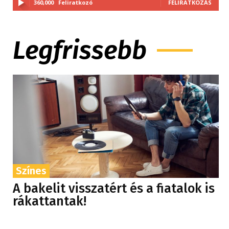
360,000
Feliratkozó
FELIRATKOZÁS
Legfrissebb
Színes
A bakelit visszatért és a fiatalok is
rákattantak!