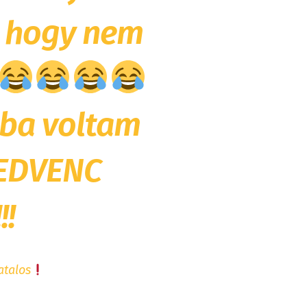
m hogy nem
ba voltam
EDVENC
!!
atalos