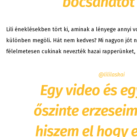
bocsánatot 
Lili éneklésekben tört ki, aminak a lényege annyi 
különben megöli. Hát nem kedves? Mi nagyon jót 
félelmetesen cukinak nevezték hazai rapperünket, e
@lililaskai
Egy video és eg
őszinte erzesei
hiszem el hogy 