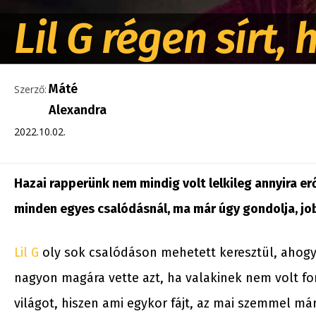
Lil G régen sírt,
Máté
Szerző:
Alexandra
2022.10.02.
Hazai rapperünk nem mindig volt lelkileg annyira er
minden egyes csalódásnál, ma már úgy gondolja, job
Lil G
oly sok csalódáson mehetett keresztül, ahogya
nagyon magára vette azt, ha valakinek nem volt fo
világot, hiszen ami egykor fájt, az mai szemmel 