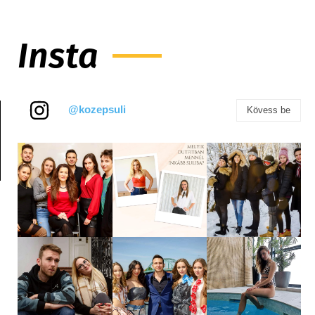
Insta
@kozepsuli
Kövess be