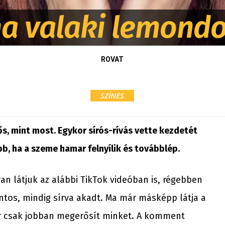
 ha valaki lemondo
ROVAT
SZÍNES
ős, mint most. Egykor sírós-rívás vette kezdetét
b, ha a szeme hamar felnyílik és továbblép.
n látjuk az alábbi TikTok videóban is, régebben
ntos, mindig sírva akadt. Ma már másképp látja a
már csak jobban megerősít minket. A komment