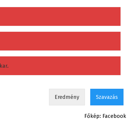
kar.
Eredmény
Szavazás
Főkép: Facebook