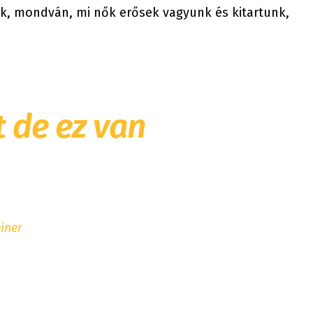
ak, mondván, mi nők erősek vagyunk és kitartunk,
t de ez van
iner