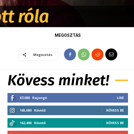
tt róla
MEGOSZTÁS
Megosztás
Kövess minket!
67,000
Rajongó
LIKE
165,000
Követő
KÖVESS BE
162,400
Követő
KÖVESS BE