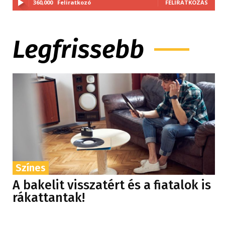
360,000
Feliratkozó
FELIRATKOZÁS
Legfrissebb
Színes
A bakelit visszatért és a fiatalok is
rákattantak!