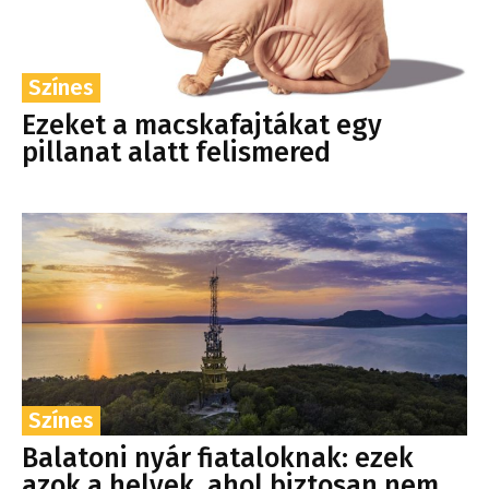
Színes
Ezeket a macskafajtákat egy
pillanat alatt felismered
Színes
Balatoni nyár fiataloknak: ezek
azok a helyek, ahol biztosan nem