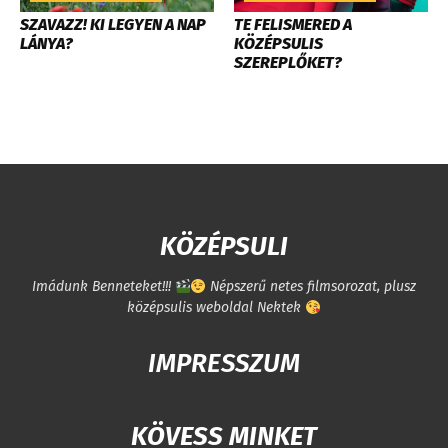
SZAVAZZ! KI LEGYEN A NAP
TE FELISMERED A
LÁNYA?
KÖZÉPSULIS
SZEREPLŐKET?
KÖZÉPSULI
Imádunk Benneteket!!!
Népszerű netes filmsorozat, plusz
középsulis weboldal Nektek
IMPRESSZUM
KÖVESS MINKET