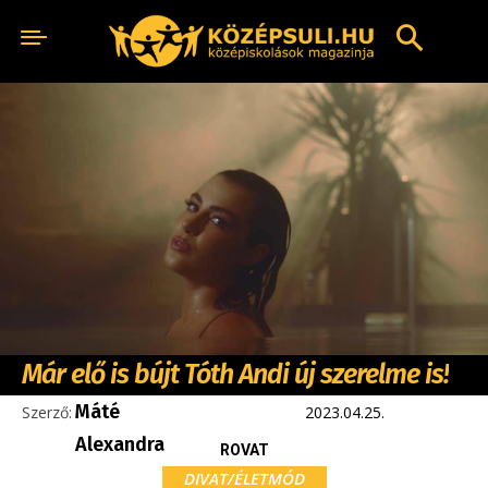
Már elő is bújt Tóth Andi új szerelme is!
Máté
Szerző:
2023.04.25.
Alexandra
ROVAT
DIVAT/ÉLETMÓD