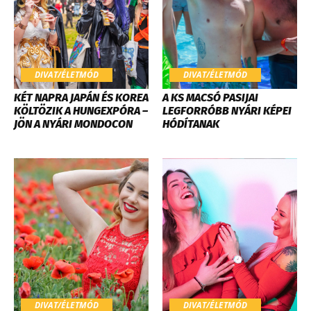
DIVAT/ÉLETMÓD
DIVAT/ÉLETMÓD
KÉT NAPRA JAPÁN ÉS KOREA
A KS MACSÓ PASIJAI
KÖLTÖZIK A HUNGEXPÓRA –
LEGFORRÓBB NYÁRI KÉPEI
JÖN A NYÁRI MONDOCON
HÓDÍTANAK
DIVAT/ÉLETMÓD
DIVAT/ÉLETMÓD