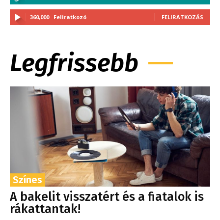
360,000
Feliratkozó
FELIRATKOZÁS
Legfrissebb
Színes
A bakelit visszatért és a fiatalok is
rákattantak!