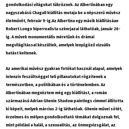
gondolkodási világokat tükröznek. Az Albertinában egy
nagyszabású Chagall kiállítás mutaja be a népszerű művész
életművét, február 9-ig.Az Albertina egy másik kiállításáan
Robert Longo hiperrealista szénrjazai láthatóak, január 26-
ig. A művek monumentális méretűek és drámai
megvilágítással készültek, amelyek lenyűgöző vizuális
hatást keltenek.
Az amerikai művész gyakran fotókat használ alapul, amelyek
intenzív feszültséggel teli pillanatokat rögzítenek a
természetben, a politikában és a történelemben. Az
Albertinában megnéztem még egy kiállítást, a román
származású Adrian Ghenie Shadow paintings címmel állította
ki képeit, melyek március 2-ig láthatóak. Ghenie művei sötét,
érzelmes és mélyen gondolkodtató témákat dolgoznak fel,
mint például a halál, a szexualitás, az önmegvizsgálat, az