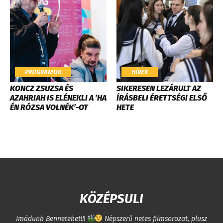
PROGRAMOK
HÍREK
KONCZ ZSUZSA ÉS
SIKERESEN LEZÁRULT AZ
AZAHRIAH IS ELÉNEKLI A ’HA
ÍRÁSBELI ÉRETTSÉGI ELSŐ
ÉN RÓZSA VOLNÉK’-OT
HETE
KÖZÉPSULI
Imádunk Benneteket!!!
Népszerű netes filmsorozat, plusz