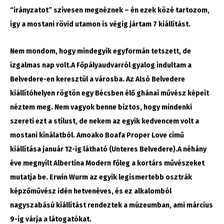
“irányzatot” szívesen megnéznek – én ezek közé tartozom,
így a mostani rövid utamon is végig jártam 7 kiállítást.
Nem mondom, hogy mindegyik egyformán tetszett, de
izgalmas nap volt.A Főpályaudvarról gyalog indultam a
Belvedere-en keresztül a városba. Az Alsó Belvedere
kiállítóhelyen rögtön egy Bécsben élő ghánai művész képeit
néztem meg. Nem vagyok benne biztos, hogy mindenki
szereti ezt a stílust, de nekem az egyik kedvencem volt a
mostani kínálatból. Amoako Boafa Proper Love című
kiállítása január 12-ig látható (Unteres Belvedere).A néhány
éve megnyílt Albertina Modern főleg a kortárs művészeket
mutatja be. Erwin Wurm az egyik legismertebb osztrák
képzőművész idén hetvenéves, és ez alkalomból
nagyszabású kiállítást rendeztek a múzeumban, ami március
9-ig várja a látogatókat.