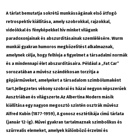
A tárlat bemutatja sokrétű munkásságának első átfogó
retrospektív kiállítása, amely szobrokkal, rajzokkal,
videókkal és fényképekkel hív minket világunk
paradoxonjainak és abszurditásainak szemlélésére. Wurm
munkái gyakran humoros megközelítést alkalmaznak,
amelynek célja, hogy felhívja a figyelmet a társadalmi normák
és a mindennapi élet abszurditásaira. Például a „Fat Car”
sorozatában a művész szándékosan torzítja a
gépjárműveket, amelyeket a társadalom szimbólumaként
tart.Jellegzetes vékony szobrai és házai negyon népszerűek
Ausztriában és világszerte.Az Albertina Modern másik
kiállítása egy nagyon megosztó szintén osztrák művész
Alfred Kubin (1877-1959), A gonosz esztétikája című tárlata
(január 12-ig). Művei gyakran tartalmaznak szimbolikus és
szürrealis elemeket, amelyek különböző érzelmi és