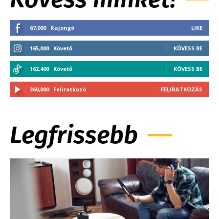
67,000
Rajongó
LIKE
165,000
Követő
KÖVESS BE
162,400
Követő
KÖVESS BE
360,000
Feliratkozó
FELIRATKOZÁS
Legfrissebb