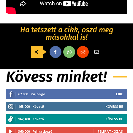
Ha tetszett a cikk, oszd meg
másokkal is!
Kövess minket!
67,000
Rajongó
LIKE
165,000
Követő
KÖVESS BE
162,400
Követő
KÖVESS BE
360,000
Feliratkozó
FELIRATKOZÁS