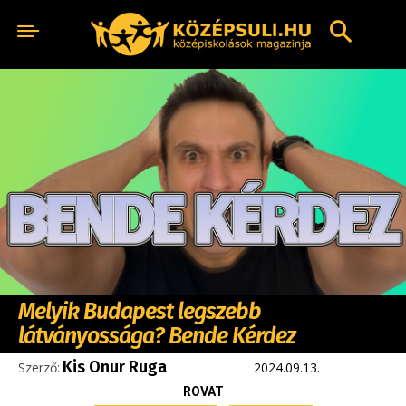
Melyik Budapest legszebb
látványossága? Bende Kérdez
Kis Onur Ruga
Szerző:
2024.09.13.
ROVAT