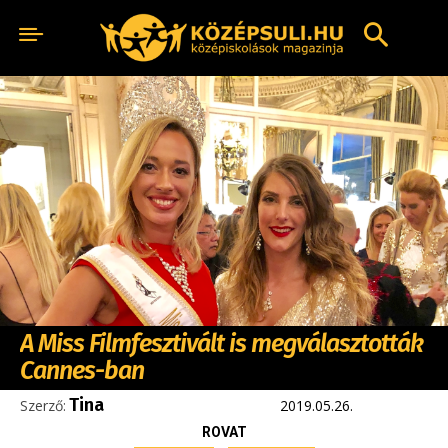
A Miss Filmfesztivált is megválasztották
Cannes-ban
Tina
Szerző:
2019.05.26.
ROVAT