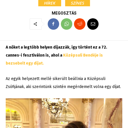
HÍREK
SZÍNES
MEGOSZTÁS
A nőket a legtöbb helyen díjazzák, így történt ez a 72.
cannes-i fesztiválon is, ahol a
Középsuli Bendéje is
bezsebelt egy díjat.
Az egyik helyezett mellé sikerült beállnia a Középsuli
Zsófijának, aki szerintünk szintén megérdemelt volna egy díjat.