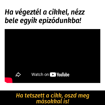
Ha végeztél a cikkel, nézz
bele egyik epizódunkba!
Ha tetszett a cikk, oszd meg
másokkal is!