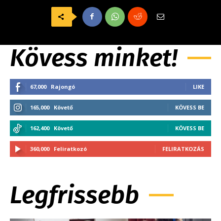
Kövess minket!
67,000
Rajongó
LIKE
165,000
Követő
KÖVESS BE
162,400
Követő
KÖVESS BE
360,000
Feliratkozó
FELIRATKOZÁS
Legfrissebb