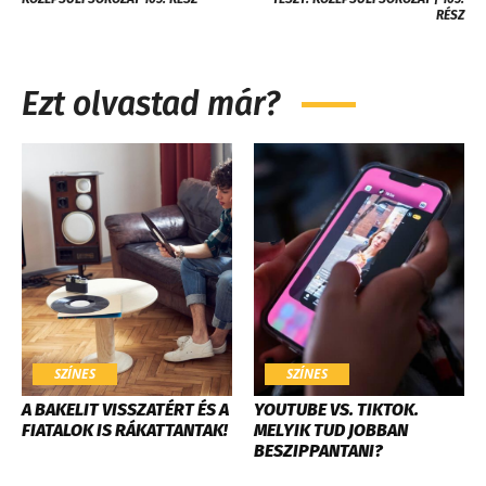
RÉSZ
Ezt olvastad már?
SZÍNES
SZÍNES
A BAKELIT VISSZATÉRT ÉS A
YOUTUBE VS. TIKTOK.
FIATALOK IS RÁKATTANTAK!
MELYIK TUD JOBBAN
BESZIPPANTANI?