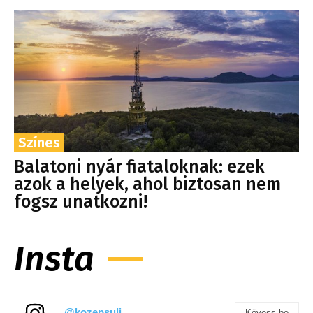
Színes
Balatoni nyár fiataloknak: ezek
azok a helyek, ahol biztosan nem
fogsz unatkozni!
Insta
@kozepsuli
Kövess be