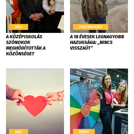
SULI
PSZICHO/SZEX
​A KÖZÉPISKOLÁS
A 18 ÉVESEK LEGNAGYOBB
SZÓNOKOK
HAZUGSÁGA: „NINCS
MEGHÓDÍTOTTÁK A
VISSZAÚT”
KÖZÖNSÉGET
SULI
HÍREK