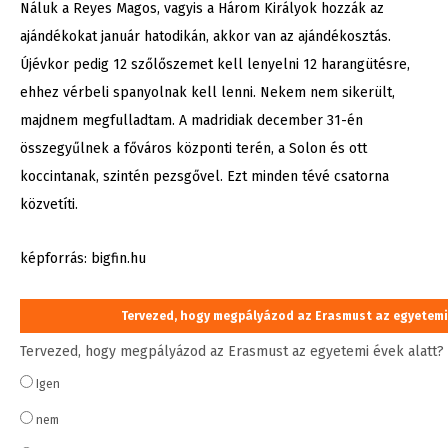
Náluk a Reyes Magos, vagyis a Három Királyok hozzák az
ajándékokat január hatodikán, akkor van az ajándékosztás.
Újévkor pedig 12 szőlőszemet kell lenyelni 12 harangütésre,
ehhez vérbeli spanyolnak kell lenni. Nekem nem sikerült,
majdnem megfulladtam. A madridiak december 31-én
összegyűlnek a főváros központi terén, a Solon és ott
koccintanak, szintén pezsgővel. Ezt minden tévé csatorna
közvetíti.
képforrás: bigfin.hu
Tervezed, hogy megpályázod az Erasmust az egyetemi
Tervezed, hogy megpályázod az Erasmust az egyetemi évek alatt?
Igen
nem