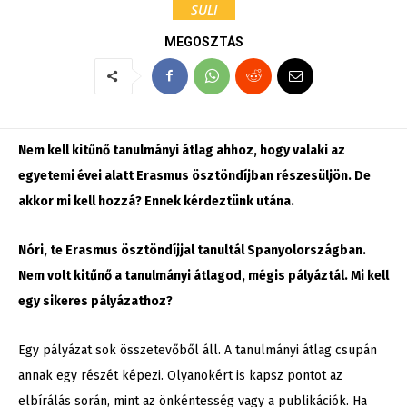
SULI
MEGOSZTÁS
Nem kell kitűnő tanulmányi átlag ahhoz, hogy valaki az
egyetemi évei alatt Erasmus ösztöndíjban részesüljön. De
akkor mi kell hozzá? Ennek kérdeztünk utána.
Nóri, te Erasmus ösztöndíjjal tanultál Spanyolországban.
Nem volt kitűnő a tanulmányi átlagod, mégis pályáztál. Mi kell
egy sikeres pályázathoz?
Egy pályázat sok összetevőből áll. A tanulmányi átlag csupán
annak egy részét képezi. Olyanokért is kapsz pontot az
elbírálás során, mint az önkéntesség vagy a publikációk. Ha