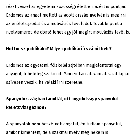
részt veszel az egyetemi közösségi életben, azért is pont jár.
Érdemes az angol mellett az adott ország nyelvén is megírni
az önéletrajzodat és a motivációs leveledet. További pont a
nyelvismeret, de döntő lehet egy jól megírt motivációs levél is.
Hol tudsz publikálni? Milyen publikáció számít bele?
Érdemes az egyetemi, főiskolai sajtóban megjelentetni egy
anyagot, lehetőleg szakmait. Minden karnak vannak saját lapjai,
szívesen veszik, ha valaki írni szeretne.
Spanyolországban tanultál, ott angolul vagy spanyolul
kellett vizsgáznod?
A spanyolok nem beszélnek angolul, én tudtam spanyolul,
amikor kimentem, de a szakmai nyelv még nekem is