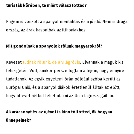
turisták körében, te miért választottad?
Engem is vonzott a spanyol mentalitás és a jó idő. Nem is drága
ország, az árak hasonlóak az itthoniakhoz.
Mit gondolnak a spanyolok rólunk magyarokról?
Keveset
tudnak rólunk, de a világról is
. Elvannak a maguk kis
félszigetén. Volt, amikor persze fogtam a fejem, hogy ennyire
tudatlanok. Az egyik egyetemi órán például szóba került az
Európai Unió, és a spanyol diákok értetlenül álltak az előtt,
hogy útlevél nélkül lehet utazni az Unió tagországaiban.
A karácsonyt és az újévet is kinn töltötted, ők hogyan
ünnepelnek?