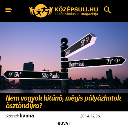
Nem vagyok kitűnő, mégis pályázhatok
ösztöndíjra?
hanna
Szerző:
2014.12.06.
ROVAT