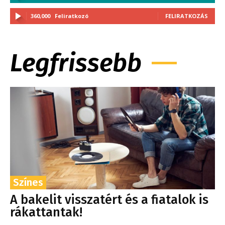
360,000
Feliratkozó
FELIRATKOZÁS
Legfrissebb
Színes
A bakelit visszatért és a fiatalok is
rákattantak!