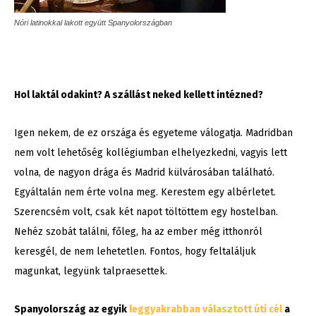
Nóri latinokkal lakott együtt Spanyolországban
Hol laktál odakint? A szállást neked kellett intézned?
Igen nekem, de ez országa és egyeteme válogatja. Madridban
nem volt lehetőség kollégiumban elhelyezkedni, vagyis lett
volna, de nagyon drága és Madrid külvárosában található.
Egyáltalán nem érte volna meg. Kerestem egy albérletet.
Szerencsém volt, csak két napot töltöttem egy hostelban.
Nehéz szobát találni, főleg, ha az ember még itthonról
keresgél, de nem lehetetlen. Fontos, hogy feltaláljuk
magunkat, legyünk talpraesettek.
Spanyolország az egyik
leggyakrabban választott úti cél
a