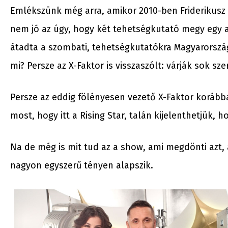
Emlékszünk még arra, amikor 2010-ben Friderikusz 
nem jó az úgy, hogy két tehetségkutató megy egy a
átadta a szombati, tehetségkutatókra Magyarorszá
mi? Persze az X-Faktor is visszaszólt: várják sok szer
Persze az eddig fölényesen vezető X-Faktor korább
most, hogy itt a Rising Star, talán kijelenthetjük, 
Na de még is mit tud az a show, ami megdönti azt
nagyon egyszerű tényen alapszik.