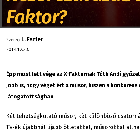
Faktor?
L. Eszter
Szerző:
2014.12.23.
Épp most lett vége az X-Faktornak Tóth Andi győzel
jobb is, hogy véget ért a műsor, hiszen a konkuren
látogatottságban.
Két tehetségkutató műsor, két különböző csatorná
TV-ék újabbnál újabb ötletekkel, műsorokkal álln