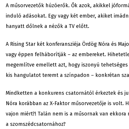
A műsorvezetők húzóerők. Ők azok, akikkel jóform
induló adásokat. Egy vagy két ember, akiket imádna
hanyatt dőlnek a nézők a TV előtt.
A Rising Star két konferansziéja Ördög Nóra és Major
vagy éppen felháborítják – az embereket. Hihetetl
megemlítve emellett azt, hogy iszonyú tehetsége
kis hangulatot teremt a színpadon – konkrétan sz
Mindketten a konkurens csatornától érkeztek és j
Nóra korábban az X-Faktor műsorvezetője is volt. 
vajon miért?! Talán nem is a műsornak van ekkora 
a szomszédcsatornához?