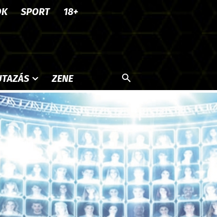
OK
SPORT
18+
UTAZÁS
ZENE