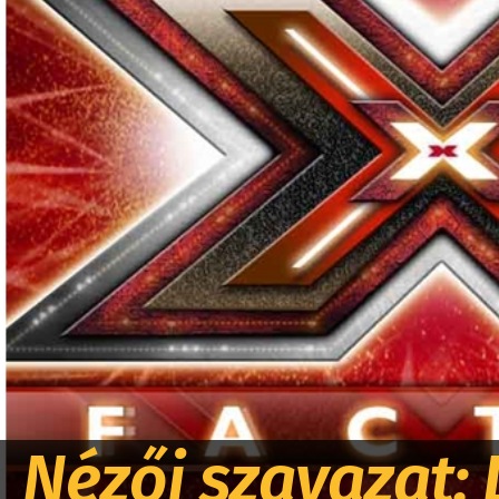
Nézői szavazat: 