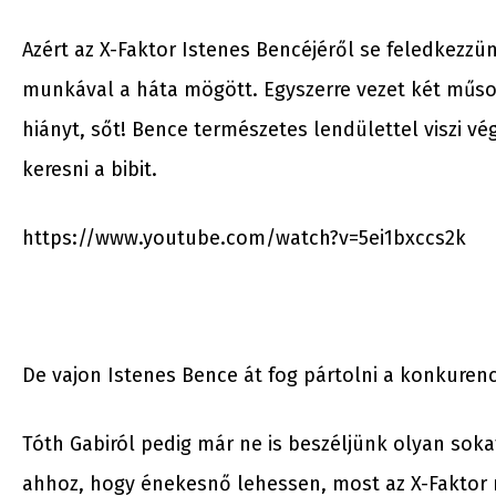
Azért az X-Faktor Istenes Bencéjéről se feledkezz
munkával a háta mögött. Egyszerre vezet két műso
hiányt, sőt! Bence természetes lendülettel viszi vé
keresni a bibit.
https://www.youtube.com/watch?v=5ei1bxccs2k
De vajon Istenes Bence át fog pártolni a konkurenc
Tóth Gabiról pedig már ne is beszéljünk olyan soka
ahhoz, hogy énekesnő lehessen, most az X-Faktor