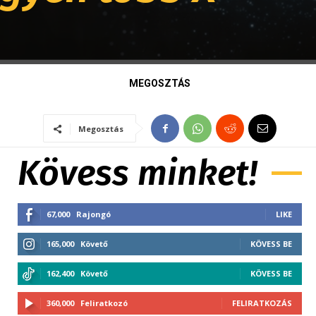
MEGOSZTÁS
Megosztás
Kövess minket!
67,000
Rajongó
LIKE
165,000
Követő
KÖVESS BE
162,400
Követő
KÖVESS BE
360,000
Feliratkozó
FELIRATKOZÁS