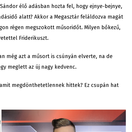
Sándor élő adásban hozta fel, hogy ejnye-bejnye,
dásidő alatt? Akkor a Megasztár feláldozva magát
gon régen megszokott műsoridőt. Milyen bőkezű,
etettel Friderikuszt.
an még azt a műsort is csúnyán elverte, na de
hogy meglett az új nagy kedvenc.
, amit megdönthetetlennek hittek? Ez csupán hat