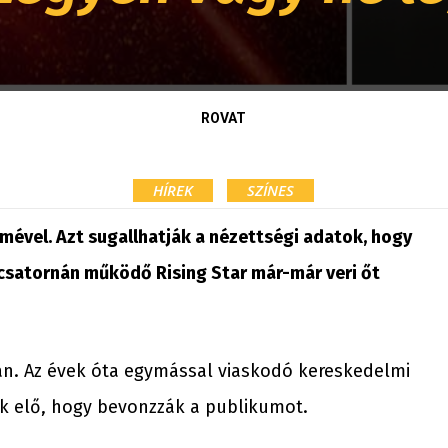
ROVAT
HÍREK
SZÍNES
mével. Azt sugallhatják a nézettségi adatok, hogy
s csatornán működő Rising Star már-már veri őt
n. Az évek óta egymással viaskodó kereskedelmi
ak elő, hogy bevonzzák a publikumot.