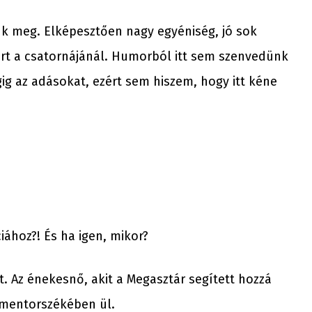
ünk meg. Elképesztően nagy egyéniség, jó sok
rt a csatornájánál. Humorból itt sem szenvedünk
gig az adásokat, ezért sem hiszem, hogy itt kéne
iához?! És ha igen, mikor?
t. Az énekesnő, akit a Megasztár segített hozzá
 mentorszékében ül.