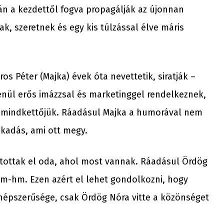
án a kezdettől fogva propagálják az újonnan
k, szeretnek és egy kis túlzással élve máris
os Péter (Majka) évek óta nevettetik, siratják –
enül erős imázzsal és marketinggel rendelkeznek,
s mindkettőjük. Ráadásul Majka a humorával nem
akadás, ami ott megy.
utottak el oda, ahol most vannak. Ráadásul Ördög
Hm-hm. Ezen azért el lehet gondolkozni, hogy
népszerűsége, csak Ördög Nóra vitte a közönséget