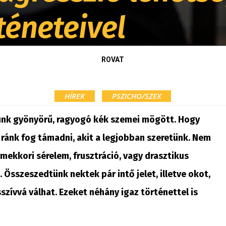
téneteivel
ROVAT
HÍREK
PSZICHO/SZEX
árunk gyönyörű, ragyogó kék szemei mögött. Hogy
 ránk fog támadni, akit a legjobban szeretünk. Nem
mekkori sérelem, frusztráció, vagy drasztikus
 Összeszedtünk nektek pár intő jelet, illetve okot,
szívvá válhat. Ezeket néhány igaz történettel is