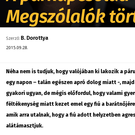
Megszólalók tör
B. Dorottya
Szerző:
2015.09.28.
Néha nem is tudjuk, hogy valójában ki lakozik a p
egy napon – talán egészen apró dolog miatt -, majd
gyakori ugyan, de mégis előfordul, hogy valami gyer
féltékenység miatt kezet emel egy fiú a barátnőjére.
amik arra utalnak, hogy a fiú adott helyzetben agres
alátámasztjuk.