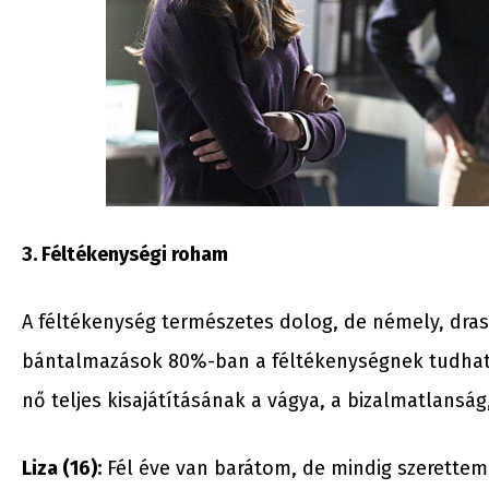
3. Féltékenységi roham
A féltékenység természetes dolog, de némely, draszt
bántalmazások 80%-ban a féltékenységnek tudhatóa
nő teljes kisajátításának a vágya, a bizalmatlanság
Liza (16):
Fél éve van barátom, de mindig szerettem 