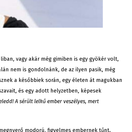
uliban, vagy akár még gimiben is egy gyökér volt,
alán nem is gondolnánk, de az ilyen pasik, még
sznek a későbbiek során, egy életen át magukban
szavait, és egy adott helyzetben, képesek
eledd! A sérült lelkű ember veszélyes, mert
, megnyerő modorú, figyelmes embernek tűnt.