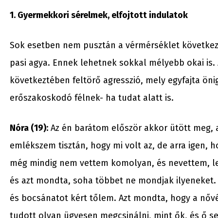
1. Gyermekkori sérelmek, elfojtott indulatok
Sok esetben nem pusztán a vérmérséklet következ
pasi agya. Ennek lehetnek sokkal mélyebb okai is. 
következtében feltörő agresszió, mely egyfajta öni
erőszakoskodó félnek- ha tudat alatt is.
Nóra (19):
Az én barátom először akkor ütött meg, 
emlékszem tisztán, hogy mi volt az, de arra igen, 
még mindig nem vettem komolyan, és nevettem, le
és azt mondta, soha többet ne mondjak ilyeneket. 
és bocsánatot kért tőlem. Azt mondta, hogy a nővé
tudott olyan ügyesen megcsinálni, mint ők, és ő s