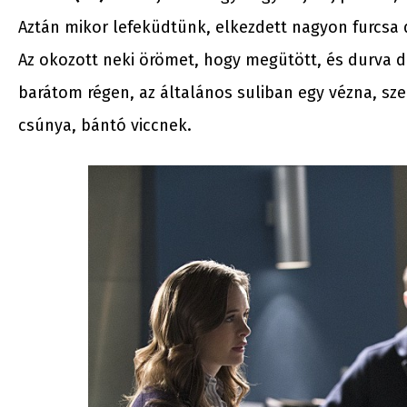
Aztán mikor lefeküdtünk, elkezdett nagyon furcsa 
Az okozott neki örömet, hogy megütött, és durva dol
barátom régen, az általános suliban egy vézna, sz
csúnya, bántó viccnek.