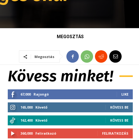
MEGOSZTÁS
Megosztás
Kövess minket!
67,000
Rajongó
LIKE
165,000
Követő
KÖVESS BE
162,400
Követő
KÖVESS BE
360,000
Feliratkozó
FELIRATKOZÁS