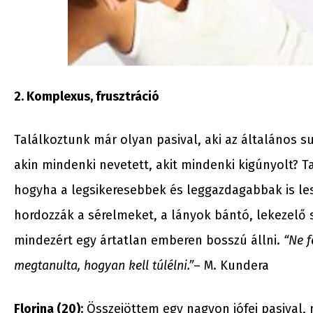
2. Komplexus, frusztráció
Találkoztunk már olyan pasival, aki az általános s
akin mindenki nevetett, akit mindenki kigúnyolt? T
hogyha a legsikeresebbek és leggazdagabbak is le
hordozzák a sérelmeket, a lányok bántó, lekezelő 
mindezért egy ártatlan emberen bosszú állni.
“Ne f
megtanulta, hogyan kell túlélni.”
– M. Kundera
Florina (20):
Összejöttem egy nagyon jófej pasival