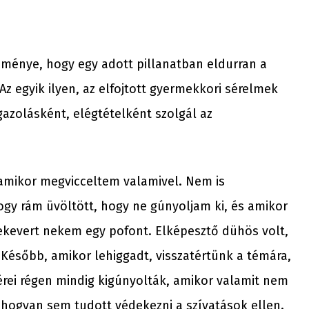
ménye, hogy egy adott pillanatban eldurran a
Az egyik ilyen, az elfojtott gyermekkori sérelmek
gazolásként, elégtételként szolgál az
amikor megvicceltem valamivel. Nem is
hogy rám üvöltött, hogy ne gúnyoljam ki, és amikor
kevert nekem egy pofont. Elképesztő dühös volt,
Később, amikor lehiggadt, visszatértünk a témára,
rei régen mindig kigúnyolták, amikor valamit nem
ehogyan sem tudott védekezni a szívatások ellen.