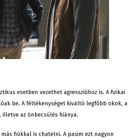
ikus esetben vezethet agresszióhoz is. A fizikai
k be. A féltékenységet kiváltó legfőbb okok, a
, illetve az önbecsülés hiánya.
más fiúkkal is chatelni. A pasim ezt nagyon