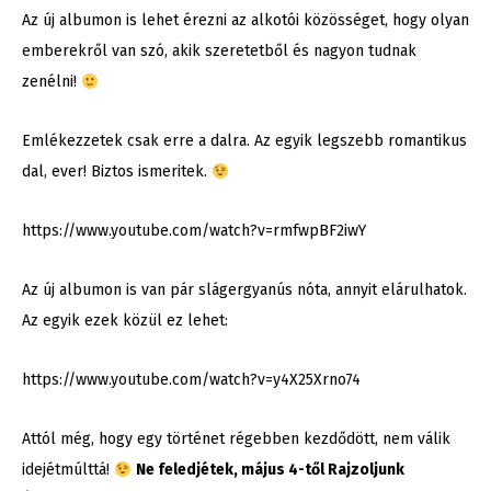
Az új albumon is lehet érezni az alkotói közösséget, hogy olyan
emberekről van szó, akik szeretetből és nagyon tudnak
zenélni!
Emlékezzetek csak erre a dalra. Az egyik legszebb romantikus
dal, ever! Biztos ismeritek.
https://www.youtube.com/watch?v=rmfwpBF2iwY
Az új albumon is van pár slágergyanús nóta, annyit elárulhatok.
Az egyik ezek közül ez lehet:
https://www.youtube.com/watch?v=y4X25Xrno74
Attól még, hogy egy történet régebben kezdődött, nem válik
idejétmúlttá!
Ne feledjétek, május 4-től Rajzoljunk