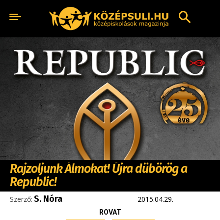
Rajzoljunk Álmokat! Újra dübörög a
Republic!
S. Nóra
Szerző:
2015.04.29.
ROVAT