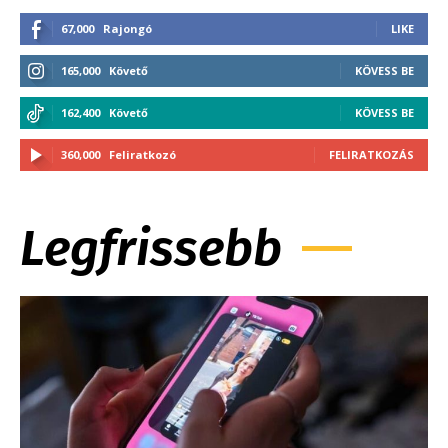
67,000
Rajongó
LIKE
165,000
Követő
KÖVESS BE
162,400
Követő
KÖVESS BE
360,000
Feliratkozó
FELIRATKOZÁS
Legfrissebb