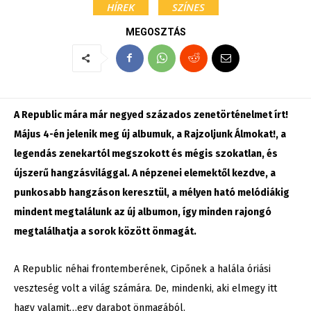
HÍREK
SZÍNES
MEGOSZTÁS
A Republic mára már negyed százados zenetörténelmet írt!
Május 4-én jelenik meg új albumuk, a Rajzoljunk Álmokat!, a
legendás zenekartól megszokott és mégis szokatlan, és
újszerű hangzásvilággal. A népzenei elemektől kezdve, a
punkosabb hangzáson keresztül, a mélyen ható melódiákig
mindent megtalálunk az új albumon, így minden rajongó
megtalálhatja a sorok között önmagát.
A Republic néhai frontemberének, Cipőnek a halála óriási
veszteség volt a világ számára. De, mindenki, aki elmegy itt
hagy valamit…egy darabot önmagából.