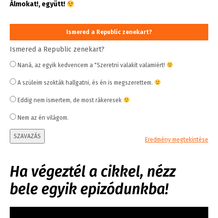
Álmokat!, együtt!
Ismered a Republic zenekart?
Ismered a Republic zenekart?
Naná, az egyik kedvencem a "Szeretni valakit valamiért!
A szüleim szokták hallgatni, és én is megszerettem.
Eddig nem ismertem, de most rákeresek
Nem az én világom.
SZAVAZÁS
Eredmény megtekintése
Ha végeztél a cikkel, nézz
bele egyik epizódunkba!