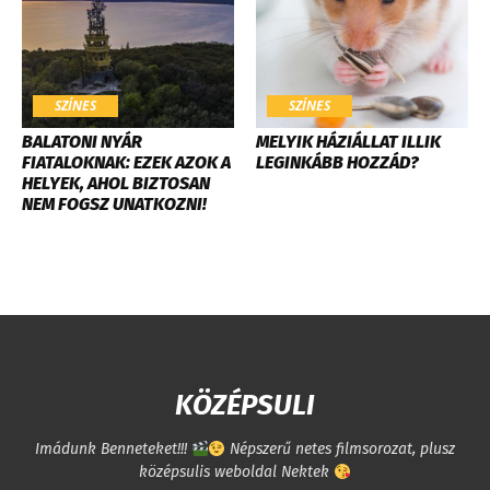
SZÍNES
SZÍNES
BALATONI NYÁR
MELYIK HÁZIÁLLAT ILLIK
FIATALOKNAK: EZEK AZOK A
LEGINKÁBB HOZZÁD?
HELYEK, AHOL BIZTOSAN
NEM FOGSZ UNATKOZNI!
KÖZÉPSULI
Imádunk Benneteket!!!
Népszerű netes filmsorozat, plusz
középsulis weboldal Nektek