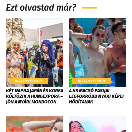
Ezt olvastad már?
DIVAT/ÉLETMÓD
DIVAT/ÉLETMÓD
KÉT NAPRA JAPÁN ÉS KOREA
A KS MACSÓ PASIJAI
KÖLTÖZIK A HUNGEXPÓRA –
LEGFORRÓBB NYÁRI KÉPEI
JÖN A NYÁRI MONDOCON
HÓDÍTANAK