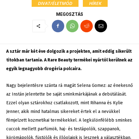
DIVAT/ÉLETMÓD
HÍREK
MEGOSZTÁS
A sztár már két éve dolgozik a projekten, amit eddig sikerült
titokban tartania. A Rare Beauty termékei nyártól kerülnek az
egyik legnagyobb drogéria polcaira.
Nagy bejelentésre szánta rá magát Selena Gomez: az énekesnő
az Instán jelentette be saját sminkmárkájának a debütálását.
Ezzel olyan sztárokhoz csatlakozott, mint Rihanna és Kylie
Jenner, akik mind hatalmas sikereket értek el a nevükkel
fémjelzett kozmetikai termékekkel. A legkülönfélébb sminkes
cuccok mellett parfümök, haj- és testápolók, szappanok,
körömápolók, füstölők és illóolajok is lesznek a választékban.