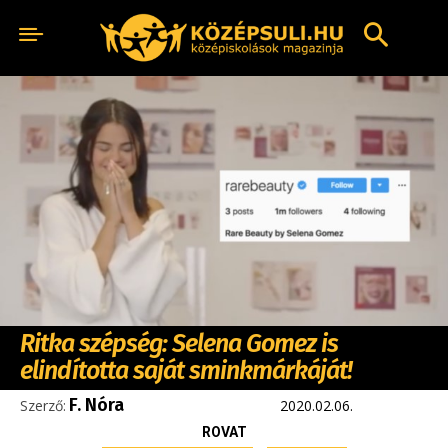
Ritka szépség: Selena Gomez is
elindította saját sminkmárkáját!
F. Nóra
Szerző:
2020.02.06.
ROVAT