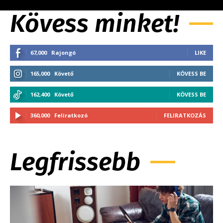
Kövess minket!
67,000
Rajongó
LIKE
165,000
Követő
KÖVESS BE
162,400
Követő
KÖVESS BE
360,000
Feliratkozó
FELIRATKOZÁS
Legfrissebb