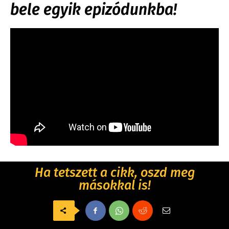
bele egyik epizódunkba!
Ha tetszett a cikk, oszd meg
másokkal is!