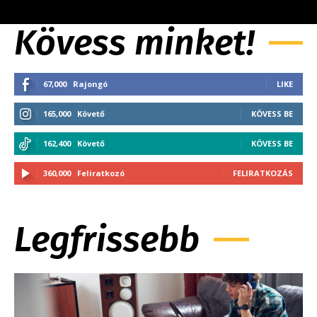
Kövess minket!
67,000
Rajongó
LIKE
165,000
Követő
KÖVESS BE
162,400
Követő
KÖVESS BE
360,000
Feliratkozó
FELIRATKOZÁS
Legfrissebb