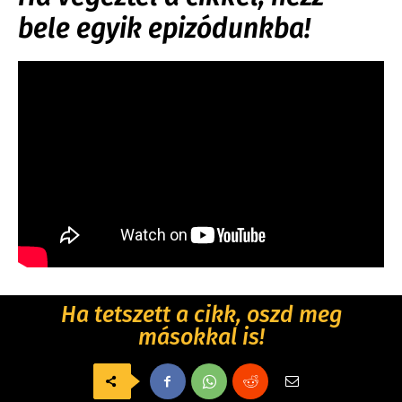
bele egyik epizódunkba!
Ha tetszett a cikk, oszd meg
másokkal is!