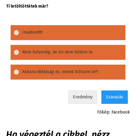
Ti letöltöttétek már?
Imádom!!!!!
Nem hülyeség, de én nem töltöm le.
Akkora idiótaság ez, minek töltsem le?!
Eredmény
Szavazás
Főkép: Facebook
Ha végeztél a cikkel, nézz