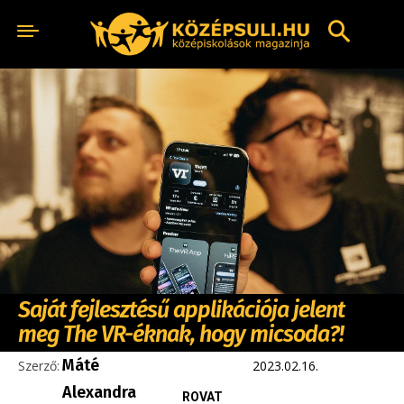
Saját fejlesztésű applikációja jelent
meg The VR-éknak, hogy micsoda?!
Máté
Szerző:
2023.02.16.
Alexandra
ROVAT