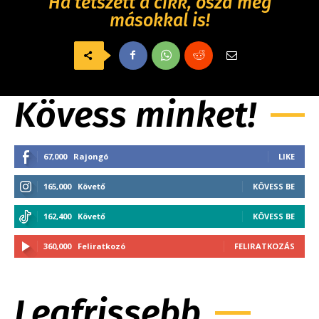
Ha tetszett a cikk, oszd meg
másokkal is!
Kövess minket!
67,000
Rajongó
LIKE
165,000
Követő
KÖVESS BE
162,400
Követő
KÖVESS BE
360,000
Feliratkozó
FELIRATKOZÁS
Legfrissebb