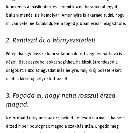
kémkedés a másik után, és semmi közös barátokkal együtt
bulizni menés. De komolyan. Amennyire is akarnád tudni, hogy
mi van vele, ne kutakodj. Nem fogod jobban érezni magad tőle.
2. Rendezd át a környezetedet!
Főleg, ha egy hosszú kapcsolatodnak lett vége és bárhova is
nézel, ő jut eszedbe, sokat segíthet, ha kicsit átrendezed a
dolgokat. Húzd az ágyadat más helyre, rakj ki új posztereket,
mintha kicsit új helyre költöznél.
3. Fogadd el, hogy néha rosszul érzed
magad.
Ne próbáld elnyomni az érzéseidet, teljesen normális, ha nem
érzed hiper boldognak magad a szakítás után. Engedd meg