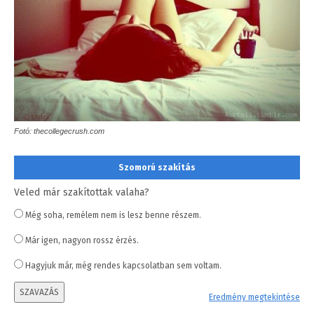
Fotó: thecollegecrush.com
Szomorú szakítás
Veled már szakítottak valaha?
Még soha, remélem nem is lesz benne részem.
Már igen, nagyon rossz érzés.
Hagyjuk már, még rendes kapcsolatban sem voltam.
SZAVAZÁS
Eredmény megtekintése