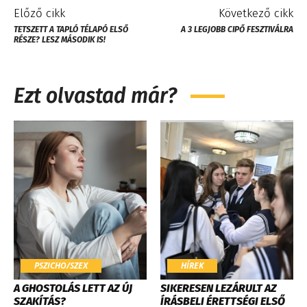
Előző cikk
Következő cikk
TETSZETT A TAPLÓ TÉLAPÓ ELSŐ
A 3 LEGJOBB CIPŐ FESZTIVÁLRA
RÉSZE? LESZ MÁSODIK IS!
Ezt olvastad már?
PSZICHO/SZEX
HÍREK
A GHOSTOLÁS LETT AZ ÚJ
SIKERESEN LEZÁRULT AZ
SZAKÍTÁS?
ÍRÁSBELI ÉRETTSÉGI ELSŐ