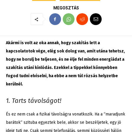
MEGOSZTÁS
Akármi is volt az oka annak, hogy szakítás lett a
kapcsolatotok vége, elég sok dolog van, amit utána tehetsz,
hogy ne borulj be teljesen, és ne élje fel minden energiádat a
szakítás utáni kínlódás. Ezekkel a tippekkel könnyebben
fogod tudni elviselni, ha ebbe a nem túl rózsás helyzetbe
kerülnél.
1. Tarts távolságot!
És ez nem csak a fizikai távolságra vonatkozik. Ha a “maradjunk
barátok” szituba egyeztek bele, akkor se beszéljetek, egy jó
ideig tuti ne. Csak semmi telefonálás, semmi közösségi hálón