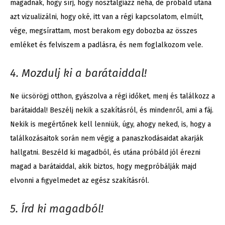
magadnak, hogy sírj, hogy nosztalgiázz néha, de próbáld utána
azt vizualizálni, hogy oké, itt van a régi kapcsolatom, elmúlt,
vége, megsírattam, most berakom egy dobozba az összes
emléket és felviszem a padlásra, és nem foglalkozom vele.
4. Mozdulj ki a barátaiddal!
Ne ücsörögj otthon, gyászolva a régi időket, menj és találkozz a
barátaiddal! Beszélj nekik a szakításról, és mindenről, ami a fáj.
Nekik is megértőnek kell lenniük, úgy, ahogy neked, is, hogy a
találkozásaitok során nem végig a panaszkodásaidat akarják
hallgatni. Beszéld ki magadból, és utána próbáld jól érezni
magad a barátaiddal, akik biztos, hogy megpróbálják majd
elvonni a figyelmedet az egész szakításról.
5. Írd ki magadból!