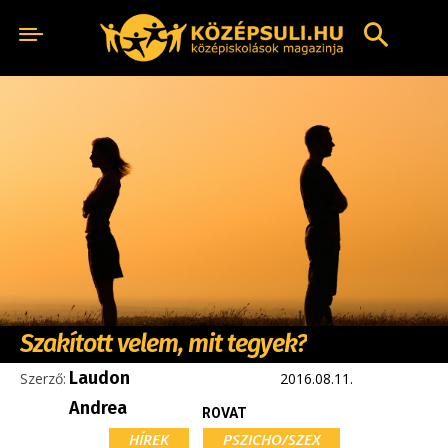
Szakított velem, mit tegyek?
Laudon
Szerző:
2016.08.11.
Andrea
ROVAT
HÍREK
PSZICHO/SZEX