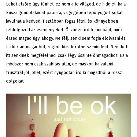
Lehet elsőre úgy tűnhet, ez nem a te világod, de hidd el, ha a
kusza gondolataidat papírra, vagy gépen lepötyögöd, sokat
javulhat a kedved. Tisztábban fogsz látni, és könnyebben
feldolgozod az eseményeket. Őszintén írd le, mi bánt, miért
érzed magad úgy, ahogy. Ne félj, senki sem fogja elolvasni és
ha kiírtad magadból, rögtön ki is törölhetsz mindent. Nem kell
itt senkinek megfelelned, csak légy őszinte önmagadhoz. Ez a
módszer nem csak szakítás után, de máskor, ha valami
frusztrál jól jöhet, ezért nyugodtan írd ki magadból a rossz
dolgokat.