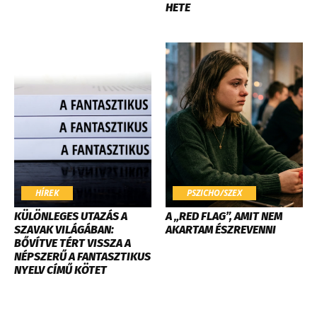
HETE
HÍREK
PSZICHO/SZEX
KÜLÖNLEGES UTAZÁS A
A „RED FLAG”, AMIT NEM
SZAVAK VILÁGÁBAN:
AKARTAM ÉSZREVENNI
BŐVÍTVE TÉRT VISSZA A
NÉPSZERŰ A FANTASZTIKUS
NYELV CÍMŰ KÖTET