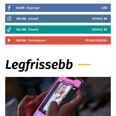
67,000
Rajongó
LIKE
165,000
Követő
KÖVESS BE
162,400
Követő
KÖVESS BE
360,000
Feliratkozó
FELIRATKOZÁS
Legfrissebb