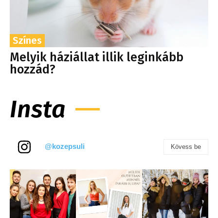
Színes
Melyik háziállat illik leginkább
hozzád?
Insta
@kozepsuli
Kövess be