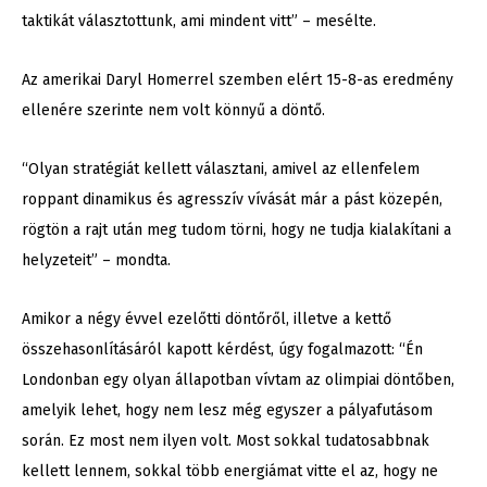
taktikát választottunk, ami mindent vitt” – mesélte.
Az amerikai Daryl Homerrel szemben elért 15-8-as eredmény
ellenére szerinte nem volt könnyű a döntő.
“Olyan stratégiát kellett választani, amivel az ellenfelem
roppant dinamikus és agresszív vívását már a pást közepén,
rögtön a rajt után meg tudom törni, hogy ne tudja kialakítani a
helyzeteit” – mondta.
Amikor a négy évvel ezelőtti döntőről, illetve a kettő
összehasonlításáról kapott kérdést, úgy fogalmazott: “Én
Londonban egy olyan állapotban vívtam az olimpiai döntőben,
amelyik lehet, hogy nem lesz még egyszer a pályafutásom
során. Ez most nem ilyen volt. Most sokkal tudatosabbnak
kellett lennem, sokkal több energiámat vitte el az, hogy ne