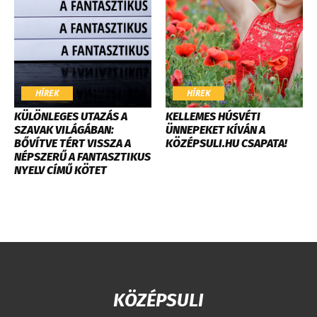
HÍREK
HÍREK
KÜLÖNLEGES UTAZÁS A
KELLEMES HÚSVÉTI
SZAVAK VILÁGÁBAN:
ÜNNEPEKET KÍVÁN A
BŐVÍTVE TÉRT VISSZA A
KÖZÉPSULI.HU CSAPATA!
NÉPSZERŰ A FANTASZTIKUS
NYELV CÍMŰ KÖTET
KÖZÉPSULI