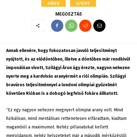
HÍREK
SPORT
MEGOSZTÁS
Annak ellenére, hogy fokozatosan javuló teljesítményt
nyújtott, és az elődöntőben, illetve a döntőben már rendkívül
imponálóan vívott, Szilágyi Áron úgy érezte, nagyon nehezen
nyerte meg a kardvívás aranyérmét a riói olimpián. Szilágyi
bravúros teljesítménnyel a londoni olimpiai győzelmét
követően Rióban is a dobogó legfelső fokára állhatott.
“Ez egy nagyon nehezen megnyert olimpiai arany volt. Mind
fizikálisan, mind mentálisan rettenetesen elfáradtam, kiadtam
magamból a maximumot. Nehéz pillanatokat kellett
megoldanom, nehéz helyzeteket már a második mérkőzéstől