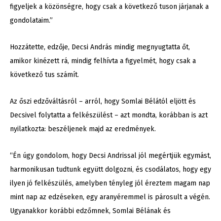
figyeljek a közönségre, hogy csak a következő tuson járjanak a
gondolataim.”
Hozzátette, edzője, Decsi András mindig megnyugtatta őt,
amikor kinézett rá, mindig felhívta a figyelmét, hogy csak a
következő tus számít.
Az őszi edzőváltásról – arról, hogy Somlai Bélától eljött és
Decsivel folytatta a felkészülést – azt mondta, korábban is azt
nyilatkozta: beszéljenek majd az eredmények.
“Én úgy gondolom, hogy Decsi Andrissal jól megértjük egymást,
harmonikusan tudtunk együtt dolgozni, és csodálatos, hogy egy
ilyen jó felkészülés, amelyben tényleg jól éreztem magam nap
mint nap az edzéseken, egy aranyéremmel is párosult a végén.
Ugyanakkor korábbi edzőmnek, Somlai Bélának és