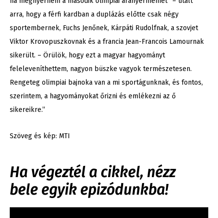
ha megnyerném a második olimpiai aranyérmemet” – utalt
arra, hogy a férfi kardban a duplázás előtte csak négy
sportembernek, Fuchs Jenőnek, Kárpáti Rudolfnak, a szovjet
Viktor Krovopuszkovnak és a francia Jean-Francois Lamournak
sikerült. – Örülök, hogy ezt a magyar hagyományt
feleleveníthettem, nagyon büszke vagyok természetesen.
Rengeteg olimpiai bajnoka van a mi sportágunknak, és fontos,
szerintem, a hagyományokat őrizni és emlékezni az ő
sikereikre.”
Szöveg és kép: MTI
Ha végeztél a cikkel, nézz
bele egyik epizódunkba!