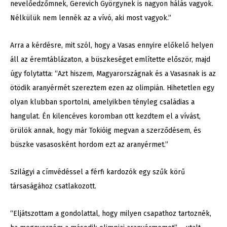
nevelőedzőmnek, Gerevich Györgynek is nagyon hálás vagyok.
Nélkülük nem lennék az a vívó, aki most vagyok.”
Arra a kérdésre, mit szól, hogy a Vasas ennyire előkelő helyen
áll az éremtáblázaton, a büszkeséget említette először, majd
úgy folytatta: “Azt hiszem, Magyarországnak és a Vasasnak is az
ötödik aranyérmét szereztem ezen az olimpián. Hihetetlen egy
olyan klubban sportolni, amelyikben tényleg családias a
hangulat. Én kilencéves koromban ott kezdtem el a vívást,
örülök annak, hogy már Tokióig megvan a szerződésem, és
büszke vasasosként hordom ezt az aranyérmet.”
Szilágyi a címvédéssel a férfi kardozók egy szűk körű
társaságához csatlakozott.
“Eljátszottam a gondolattal, hogy milyen csapathoz tartoznék,