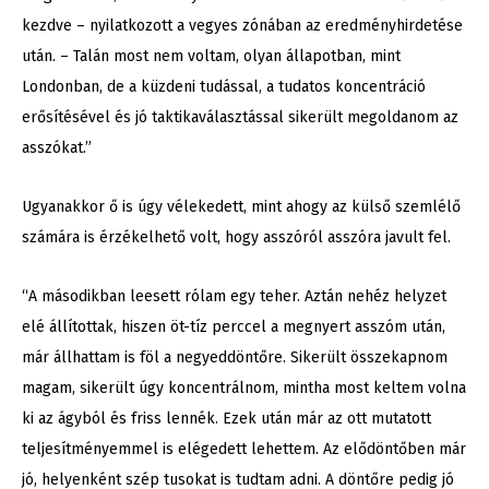
kezdve – nyilatkozott a vegyes zónában az eredményhirdetése
után. – Talán most nem voltam, olyan állapotban, mint
Londonban, de a küzdeni tudással, a tudatos koncentráció
erősítésével és jó taktikaválasztással sikerült megoldanom az
asszókat.”
Ugyanakkor ő is úgy vélekedett, mint ahogy az külső szemlélő
számára is érzékelhető volt, hogy asszóról asszóra javult fel.
“A másodikban leesett rólam egy teher. Aztán nehéz helyzet
elé állítottak, hiszen öt-tíz perccel a megnyert asszóm után,
már állhattam is föl a negyeddöntőre. Sikerült összekapnom
magam, sikerült úgy koncentrálnom, mintha most keltem volna
ki az ágyból és friss lennék. Ezek után már az ott mutatott
teljesítményemmel is elégedett lehettem. Az elődöntőben már
jó, helyenként szép tusokat is tudtam adni. A döntőre pedig jó