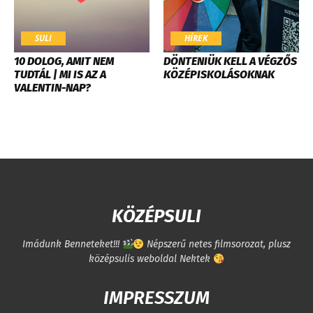
SULI
HÍREK
10 DOLOG, AMIT NEM
DÖNTENIÜK KELL A VÉGZŐS
TUDTÁL | MI IS AZ A
KÖZÉPISKOLÁSOKNAK
VALENTIN-NAP?
KÖZÉPSULI
Imádunk Benneteket!!!
Népszerű netes filmsorozat, plusz
középsulis weboldal Nektek
IMPRESSZUM