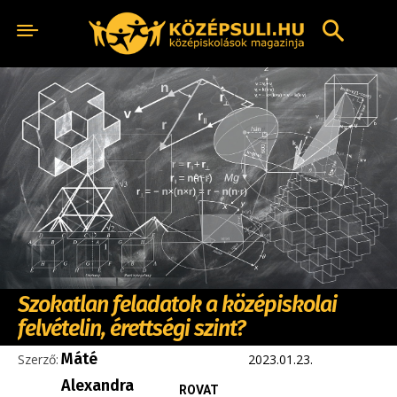
Szokatlan feladatok a középiskolai
felvételin, érettségi szint?
Máté
Szerző:
2023.01.23.
Alexandra
ROVAT