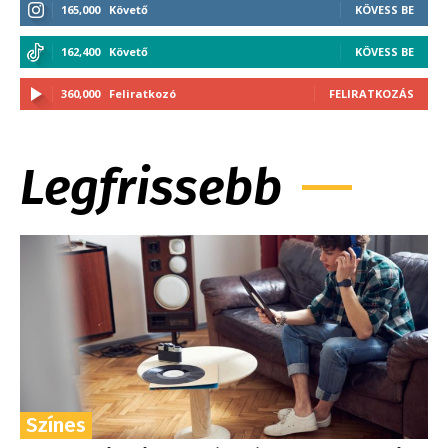
165,000
Követő
KÖVESS BE
162,400
Követő
KÖVESS BE
360,000
Feliratkozó
FELIRATKOZÁS
Legfrissebb
Színes