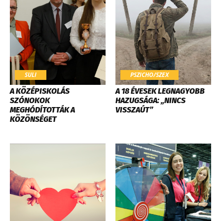
SULI
PSZICHO/SZEX
​A KÖZÉPISKOLÁS
A 18 ÉVESEK LEGNAGYOBB
SZÓNOKOK
HAZUGSÁGA: „NINCS
MEGHÓDÍTOTTÁK A
VISSZAÚT”
KÖZÖNSÉGET