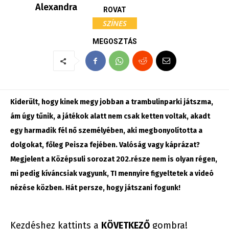
Alexandra
ROVAT
SZÍNES
MEGOSZTÁS
Kiderült, hogy kinek megy jobban a trambulinparki játszma,
ám úgy tűnik, a játékok alatt nem csak ketten voltak, akadt
egy harmadik fél nő személyében, aki megbonyolította a
dolgokat, főleg Peisza fejében. Valóság vagy káprázat?
Megjelent a Középsuli sorozat 202.része nem is olyan régen,
mi pedig kíváncsiak vagyunk, TI mennyire figyeltetek a videó
nézése közben. Hát persze, hogy játszani fogunk!
Kezdéshez kattints a
KÖVETKEZŐ
gombra!