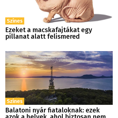
Színes
Ezeket a macskafajtákat egy
pillanat alatt felismered
Színes
Balatoni nyár fiataloknak: ezek
azok a helyek, ahol biztosan nem