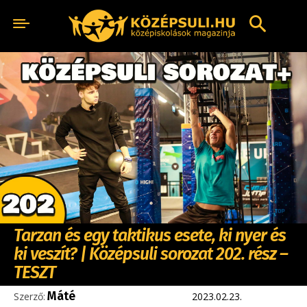
Tarzan és egy taktikus esete, ki nyer és
ki veszít? | Középsuli sorozat 202. rész –
TESZT
Máté
Szerző:
2023.02.23.