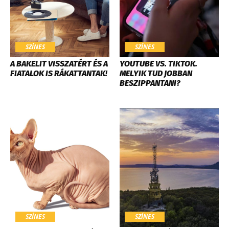
SZÍNES
SZÍNES
A BAKELIT VISSZATÉRT ÉS A
YOUTUBE VS. TIKTOK.
FIATALOK IS RÁKATTANTAK!
MELYIK TUD JOBBAN
BESZIPPANTANI?
SZÍNES
SZÍNES