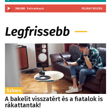
360,000
Feliratkozó
FELIRATKOZÁS
Legfrissebb
Színes
A bakelit visszatért és a fiatalok is
rákattantak!