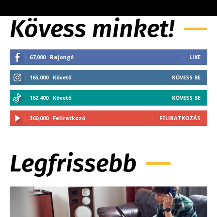
Kövess minket!
67,000
Rajongó
LIKE
165,000
Követő
KÖVESS BE
162,400
Követő
KÖVESS BE
360,000
Feliratkozó
FELIRATKOZÁS
Legfrissebb