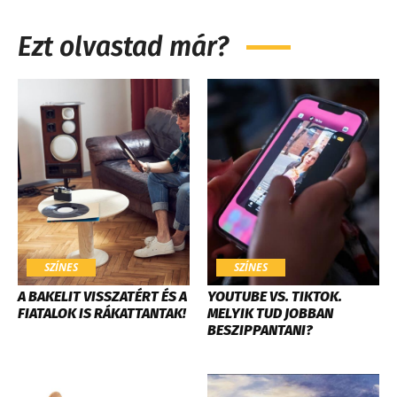
Ezt olvastad már?
SZÍNES
SZÍNES
A BAKELIT VISSZATÉRT ÉS A
YOUTUBE VS. TIKTOK.
FIATALOK IS RÁKATTANTAK!
MELYIK TUD JOBBAN
BESZIPPANTANI?