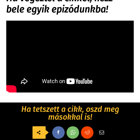
bele egyik epizódunkba!
Ha tetszett a cikk, oszd meg
másokkal is!