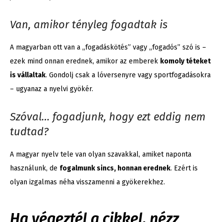
Van, amikor tényleg fogadtak is
A magyarban ott van a „fogadáskötés” vagy „fogadós” szó is –
ezek mind onnan erednek, amikor az emberek
komoly téteket
is vállaltak
. Gondolj csak a lóversenyre vagy sportfogadásokra
– ugyanaz a nyelvi gyökér.
Szóval… fogadjunk, hogy ezt eddig nem
tudtad?
A magyar nyelv tele van olyan szavakkal, amiket naponta
használunk, de
fogalmunk sincs, honnan erednek
. Ezért is
olyan izgalmas néha visszamenni a gyökerekhez.
Ha végeztél a cikkel, nézz