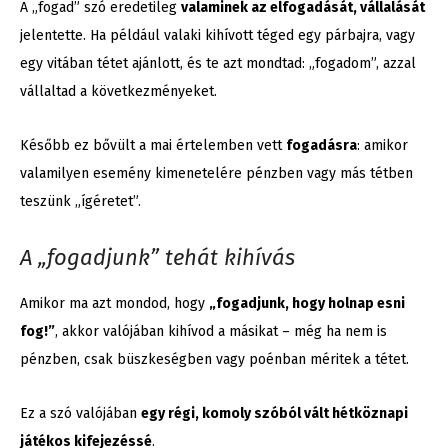
A „fogad” szó eredetileg
valaminek az elfogadását, vállalását
jelentette. Ha például valaki kihívott téged egy párbajra, vagy
egy vitában tétet ajánlott, és te azt mondtad: „fogadom”, azzal
vállaltad a következményeket.
Később ez bővült a mai értelemben vett
fogadásra
: amikor
valamilyen esemény kimenetelére pénzben vagy más tétben
teszünk „ígéretet”.
A „fogadjunk” tehát kihívás
Amikor ma azt mondod, hogy
„fogadjunk, hogy holnap esni
fog!”
, akkor valójában kihívod a másikat – még ha nem is
pénzben, csak büszkeségben vagy poénban méritek a tétet.
Ez a szó valójában
egy régi, komoly szóból vált hétköznapi
játékos kifejezéssé
.