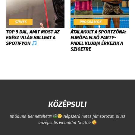
SZÍNES
PROGRAMOK
TOP 5 DAL, AMIT MOST AZ
ÁTALAKULT A SPORTZÓNA:
EGÉSZ VILÁG HALLGAT A
EURÓPA ELSŐ PARTY-
SPOTIFYON
PADEL KLUBJA ÉRKEZIK A
SZIGETRE
KÖZÉPSULI
Imádunk Benneteket!!!
Népszerű netes filmsorozat, plusz
középsulis weboldal Nektek