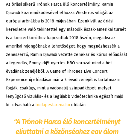
Az óriási sikerű Trónok Harca élő koncertélmény, Ramin
Djawadi közreműködésével elhozza Westeros világát az
európai arénákba is 2018 májusában. Ezenkívűl az óriási
keresletre való tekintettel egy második észak-amerikai turnét
is a koncertkörúthoz kapcsoltak 2018 őszén, megadva az
amerikai rajongóknak a lehetőséget, hogy megnézhessék a
zeneszerző, Ramin Djawadi vezette zenekar és kórus előadását
a legendás, Emmy-díj® nyertes HBO sorozat mind a hét
évadának zenéjéből. A Game of Thrones Live Concert
Experience új előadásai már a 7. évad zenéjét is tartalmazni
fogják, csakúgy, mint a vadonatúj színpadképet, melyet
lenyűgöző vizuális- és a legújabb videótechnika egészít majd
ki- olvasható a
budapestarena.hu
oldalán.
“A Trónok Harca élő koncertélményt
eljuttatni a közönséghez egy álom