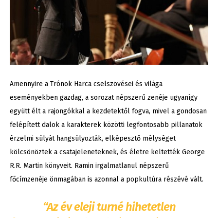
Amennyire a Trónok Harca cselszövései és világa
eseményekben gazdag, a sorozat népszerű zenéje ugyanígy
együtt élt a rajongókkal a kezdetektől fogva, mivel a gondosan
felépített dalok a karakterek közötti legfontosabb pillanatok
érzelmi súlyát hangsúlyozták, elképesztő mélységet
kölcsönöztek a csatajeleneteknek, és életre keltették George
R.R. Martin könyveit. Ramin irgalmatlanul népszerű
főcímzenéje önmagában is azonnal a popkultúra részévé vált.
“Az év eleji turné hihetetlen