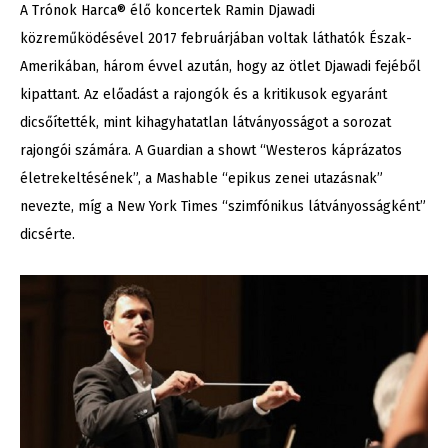
A Trónok Harca® élő koncertek Ramin Djawadi
közreműködésével 2017 februárjában voltak láthatók Észak-
Amerikában, három évvel azután, hogy az ötlet Djawadi fejéből
kipattant. Az előadást a rajongók és a kritikusok egyaránt
dicsőítették, mint kihagyhatatlan látványosságot a sorozat
rajongói számára. A Guardian a showt “Westeros káprázatos
életrekeltésének”, a Mashable “epikus zenei utazásnak”
nevezte, míg a New York Times “szimfónikus látványosságként”
dicsérte.