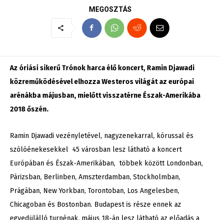
MEGOSZTÁS
Az óriási sikerű Trónok harca élő koncert, Ramin Djawadi
közreműködésével elhozza Westeros világát az európai
arénákba májusban, mielőtt visszatérne Észak-Amerikába
2018 őszén.
Ramin Djawadi vezényletével, nagyzenekarral, kórussal és
szólóénekesekkel 45 városban lesz látható a koncert
Európában és Észak-Amerikában, többek között Londonban,
Párizsban, Berlinben, Amszterdamban, Stockholmban,
Prágában, New Yorkban, Torontoban, Los Angelesben,
Chicagoban és Bostonban. Budapest is része ennek az
egyedülálló turnénak, május 18-án lesz látható az előadás a