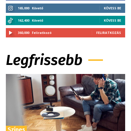
165,000
Követő
KÖVESS BE
162,400
Követő
KÖVESS BE
360,000
Feliratkozó
FELIRATKOZÁS
Legfrissebb
Színes