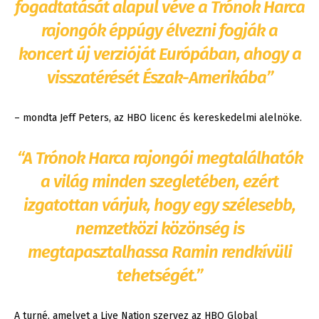
fogadtatását alapul véve a Trónok Harca
rajongók éppúgy élvezni fogják a
koncert új verzióját Európában, ahogy a
visszatérését Észak-Amerikába”
– mondta Jeff Peters, az HBO licenc és kereskedelmi alelnöke.
“A Trónok Harca rajongói megtalálhatók
a világ minden szegletében, ezért
izgatottan várjuk, hogy egy szélesebb,
nemzetközi közönség is
megtapasztalhassa Ramin rendkívüli
tehetségét.”
A turné, amelyet a Live Nation szervez az HBO Global