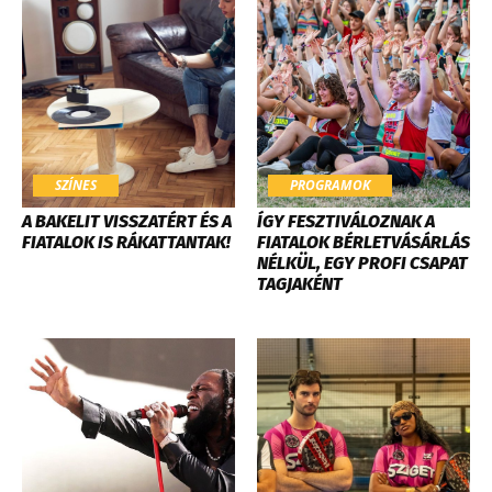
SZÍNES
PROGRAMOK
A BAKELIT VISSZATÉRT ÉS A
ÍGY FESZTIVÁLOZNAK A
FIATALOK IS RÁKATTANTAK!
FIATALOK BÉRLETVÁSÁRLÁS
NÉLKÜL, EGY PROFI CSAPAT
TAGJAKÉNT