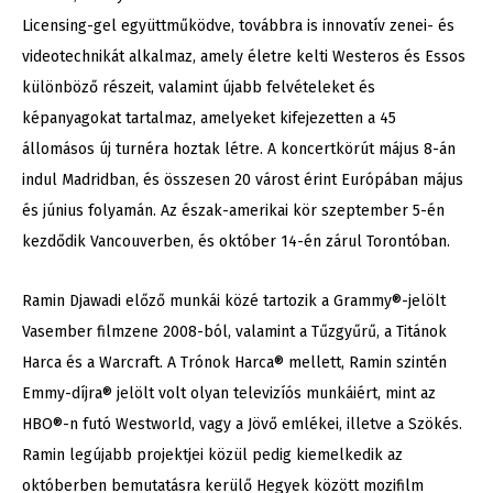
Licensing-gel együttműködve, továbbra is innovatív zenei- és
videotechnikát alkalmaz, amely életre kelti Westeros és Essos
különböző részeit, valamint újabb felvételeket és
képanyagokat tartalmaz, amelyeket kifejezetten a 45
állomásos új turnéra hoztak létre. A koncertkörút május 8-án
indul Madridban, és összesen 20 várost érint Európában május
és június folyamán. Az észak-amerikai kör szeptember 5-én
kezdődik Vancouverben, és október 14-én zárul Torontóban.
Ramin Djawadi előző munkái közé tartozik a Grammy®-jelölt
Vasember filmzene 2008-ból, valamint a Tűzgyűrű, a Titánok
Harca és a Warcraft. A Trónok Harca® mellett, Ramin szintén
Emmy-díjra® jelölt volt olyan televizíós munkáiért, mint az
HBO®-n futó Westworld, vagy a Jövő emlékei, illetve a Szökés.
Ramin legújabb projektjei közül pedig kiemelkedik az
októberben bemutatásra kerülő Hegyek között mozifilm